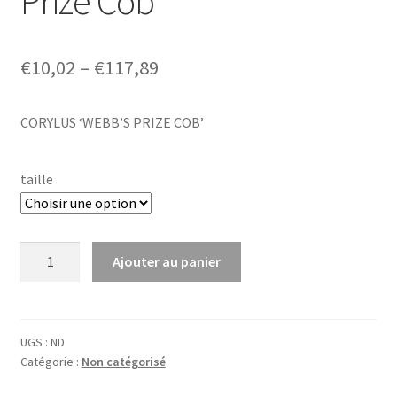
Prize Cob’
Price
€
10,02
–
€
117,89
range:
CORYLUS ‘WEBB’S PRIZE COB’
€10,02
through
taille
€117,89
quantité
Ajouter au panier
de
Corylus
hybr.
'Webb's
UGS :
ND
Catégorie :
Non catégorisé
Prize
Cob'