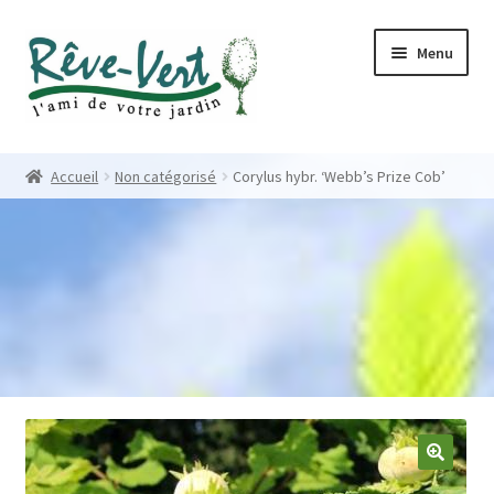
Skip
Skip
Menu
to
to
navigation
content
Accueil
Accueil
Non catégorisé
Corylus hybr. ‘Webb’s Prize Cob’
Pépinière
Créations
Contact
Nos créations