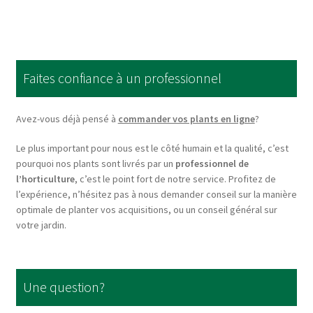
multiple
variants.
The
options
Faites confiance à un professionnel
may
be
chosen
Avez-vous déjà pensé à
commander vos plants en ligne
?
on
Le plus important pour nous est le côté humain et la qualité, c’est
the
pourquoi nos plants sont livrés par un
professionnel de
product
l’horticulture
, c’est le point fort de notre service. Profitez de
page
l’expérience, n’hésitez pas à nous demander conseil sur la manière
optimale de planter vos acquisitions, ou un conseil général sur
votre jardin.
Une question?