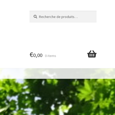
Recherche
Recherche
pour :
€
0,00
0 items