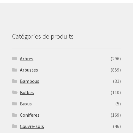
be
chosen
on
the
product
Catégories de produits
page
Arbres
(296)
Arbustes
(859)
Bambous
(31)
Bulbes
(110)
Buxus
(5)
Conifères
(169)
Couvre-sols
(46)