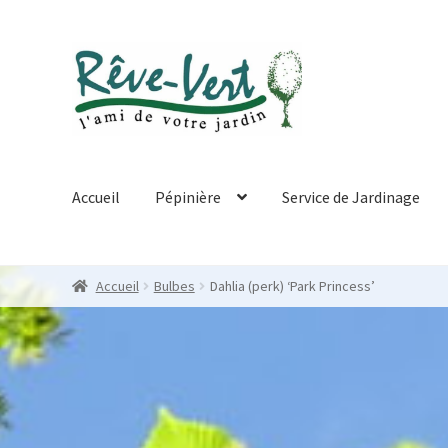
Skip
Skip
to
to
navigation
content
Accueil
Pépinière
Service de Jardinage
Accueil
Bulbes
Dahlia (perk) ‘Park Princess’