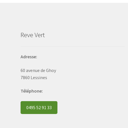
be
chosen
on
the
product
Reve Vert
page
Adresse:
60 avenue de Ghoy
7860 Lessines
Téléphone:
0495 52 91 33