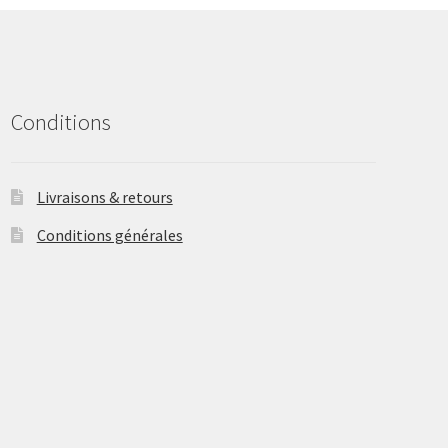
be
chosen
on
the
product
Conditions
page
Livraisons & retours
Conditions générales