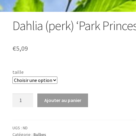
Dahlia (perk) ‘Park Princes
€
5,09
taille
quantité
Ajouter au panier
de
Dahlia
(perk)
'Park
UGS :
ND
Catégorie :
Bulbes
Princess'