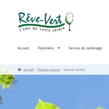
Skip
Skip
to
to
navigation
content
Accueil
Pépinière
Service de Jardinage
Accueil
Plantes vivaces
Daucus carota