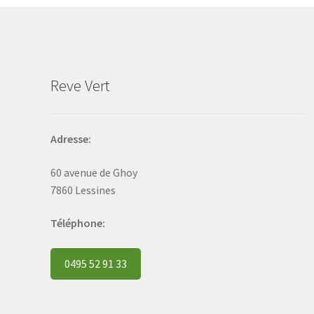
be
chosen
on
the
product
Reve Vert
page
Adresse:
60 avenue de Ghoy
7860 Lessines
Téléphone:
0495 52 91 33