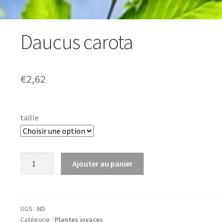
Daucus carota
€
2,62
taille
quantité
Ajouter au panier
de
Daucus
carota
UGS :
ND
Catégorie :
Plantes vivaces