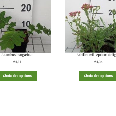
Acanthus hungaricus
Achillea mil. ‘Apricot deli
€
4,11
€
4,34
This
Choix des options
Choix des options
product
has
multiple
variants.
The
options
may