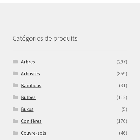
be
chosen
on
the
product
Catégories de produits
page
Arbres
(297)
Arbustes
(859)
Bambous
(31)
Bulbes
(112)
Buxus
(5)
Conifères
(176)
Couvre-sols
(46)