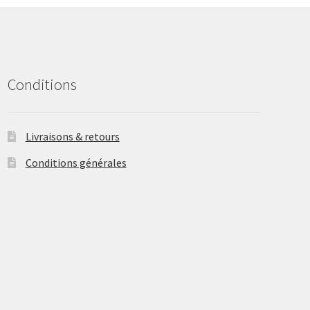
be
chosen
on
the
product
Conditions
page
Livraisons & retours
Conditions générales