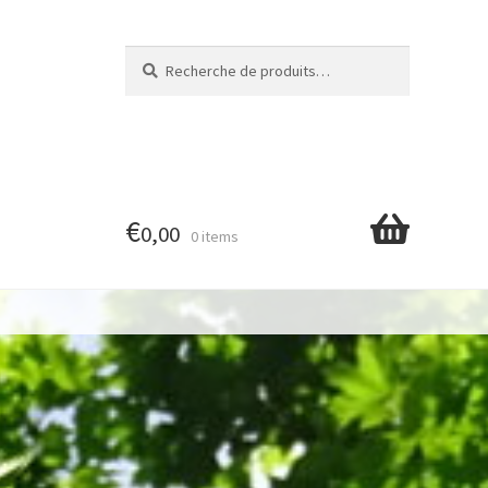
Recherche
Recherche
pour :
€
0,00
0 items