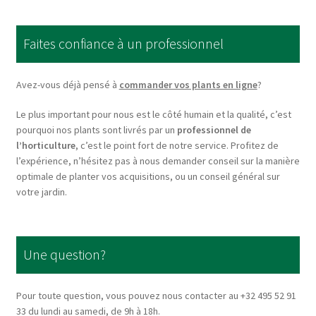
The
options
Faites confiance à un professionnel
may
be
chosen
Avez-vous déjà pensé à
commander vos plants en ligne
?
on
Le plus important pour nous est le côté humain et la qualité, c’est
the
pourquoi nos plants sont livrés par un
professionnel de
product
l’horticulture
, c’est le point fort de notre service. Profitez de
page
l’expérience, n’hésitez pas à nous demander conseil sur la manière
optimale de planter vos acquisitions, ou un conseil général sur
votre jardin.
Une question?
Pour toute question, vous pouvez nous contacter au +32 495 52 91
33 du lundi au samedi, de 9h à 18h.