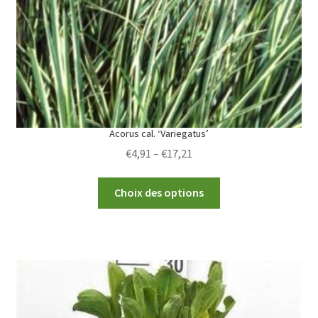
Acorus cal. ‘Variegatus’
Price
€
4,91
–
€
17,21
range:
This
€4,91
Choix des options
product
through
has
€17,21
multiple
variants.
The
options
may