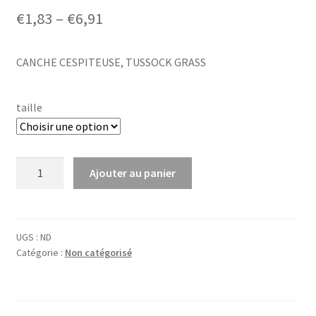
Price
€
1,83
–
€
6,91
range:
CANCHE CESPITEUSE, TUSSOCK GRASS
€1,83
through
taille
€6,91
quantité
Ajouter au panier
de
Deschampsia
cespitosa
UGS :
ND
Catégorie :
Non catégorisé