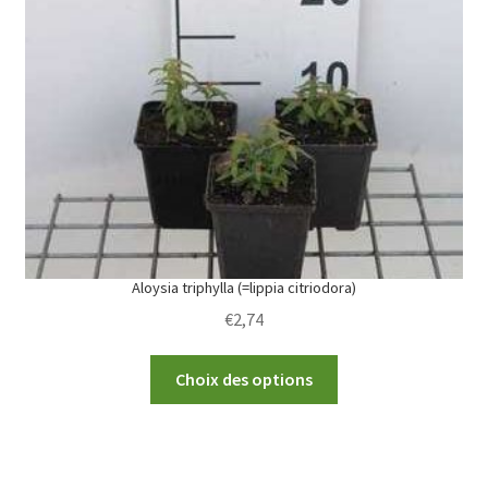
options
may
be
chosen
on
the
product
page
Aloysia triphylla (=lippia citriodora)
€
2,74
This
Choix des options
product
has
multiple
variants.