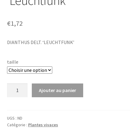
‘Leuchtfunk’
€
1,72
DIANTHUS DELT. ‘LEUCHTFUNK’
taille
quantité
Ajouter au panier
de
Dianthus
delt.
'Leuchtfunk'
UGS :
ND
Catégorie :
Plantes vivaces