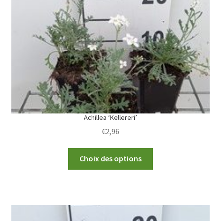
Achillea ‘Kellereri’
€
2,96
This
Choix des options
product
has
multiple
variants.
The