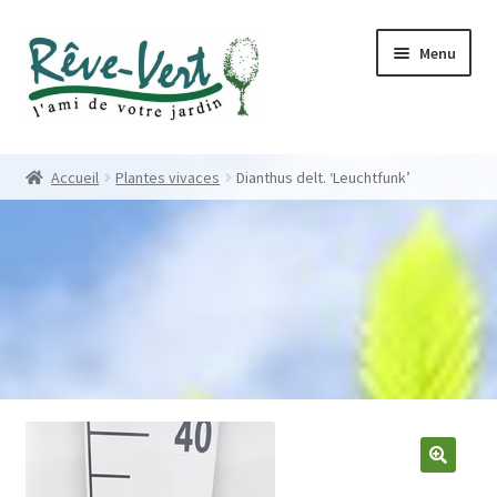
Skip
Skip
Menu
to
to
navigation
content
Accueil
Accueil
Plantes vivaces
Dianthus delt. ‘Leuchtfunk’
Pépinière
Créations
Contact
Nos créations