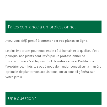
multiple
variants.
The
options
Faites confiance à un professionnel
may
be
chosen
Avez-vous déjà pensé à
commander vos plants en ligne
?
on
Le plus important pour nous est le côté humain et la qualité, c’est
the
pourquoi nos plants sont livrés par un
professionnel de
product
l’horticulture
, c’est le point fort de notre service. Profitez de
page
l’expérience, n’hésitez pas à nous demander conseil sur la manière
optimale de planter vos acquisitions, ou un conseil général sur
votre jardin.
Une question?