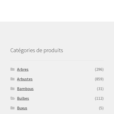
The
options
may
be
chosen
on
the
product
Catégories de produits
page
Arbres
(296)
Arbustes
(859)
Bambous
(31)
Bulbes
(112)
Buxus
(5)