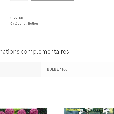
Narcissus
'Carlton'
xl
UGS :
ND
Catégorie :
Bulbes
(trompet)
mations complémentaires
BULBE *100