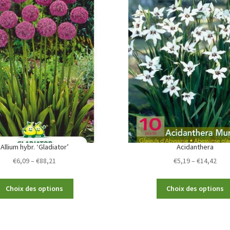
Allium hybr. ‘Gladiator’
Acidanthera
Price
Pric
€
6,09
–
€
88,21
€
5,19
–
€
14,42
range:
rang
€6,09
€5,1
This
Choix des options
Choix des options
through
thr
product
€88,21
€14,
has
multiple
variants.