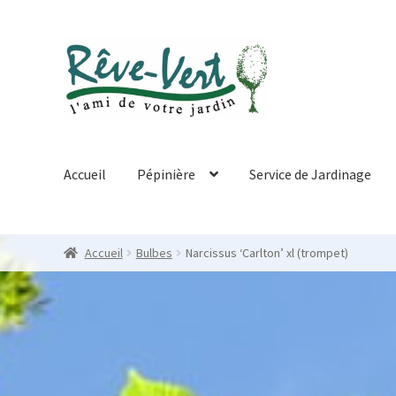
Skip
Skip
to
to
navigation
content
Accueil
Pépinière
Service de Jardinage
Accueil
Bulbes
Narcissus ‘Carlton’ xl (trompet)