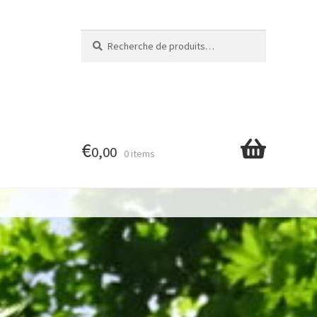
Recherche
Recherche
pour :
€
0,00
0 items