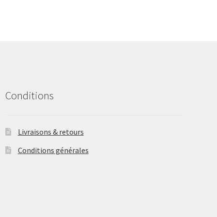
The
options
may
be
chosen
on
the
product
Conditions
page
Livraisons & retours
Conditions générales