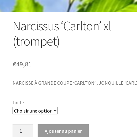
Narcissus ‘Carlton’ xl
(trompet)
€
49,81
NARCISSE À GRANDE COUPE ‘CARLTON’ , JONQUILLE ‘CAR
taille
quantité
Ajouter au panier
de