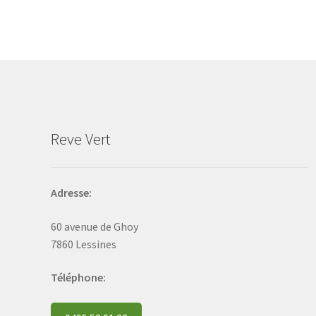
The
options
may
be
chosen
on
the
product
Reve Vert
page
Adresse:
60 avenue de Ghoy
7860 Lessines
Téléphone: