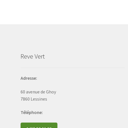
The
options
may
be
chosen
on
the
product
Reve Vert
page
Adresse:
60 avenue de Ghoy
7860 Lessines
Téléphone: