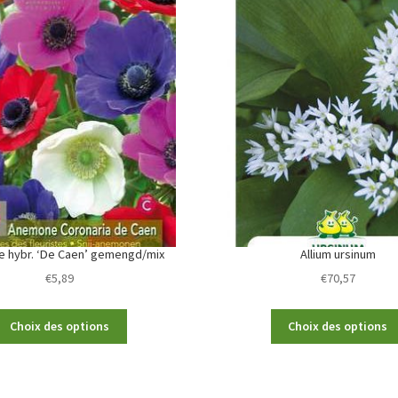
 hybr. ‘De Caen’ gemengd/mix
Allium ursinum
€
5,89
€
70,57
This
Choix des options
Choix des options
product
has
multiple
variants.