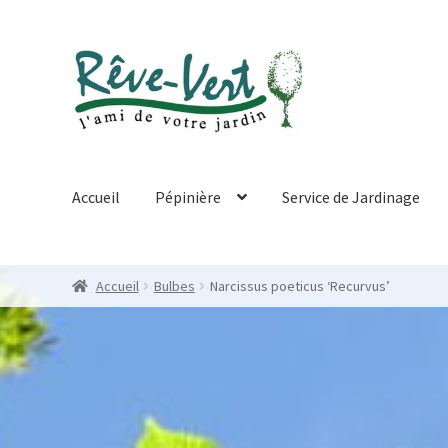
Skip
Skip
to
to
navigation
content
Accueil
Pépinière
Service de Jardinage
Accueil
Bulbes
Narcissus poeticus ‘Recurvus’