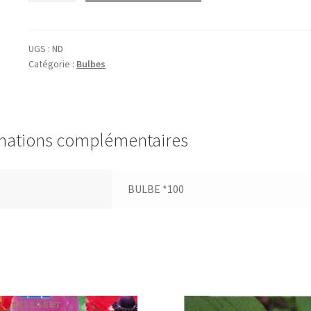
Narcissus
poeticus
'Recurvus'
UGS :
ND
Catégorie :
Bulbes
mations complémentaires
BULBE *100