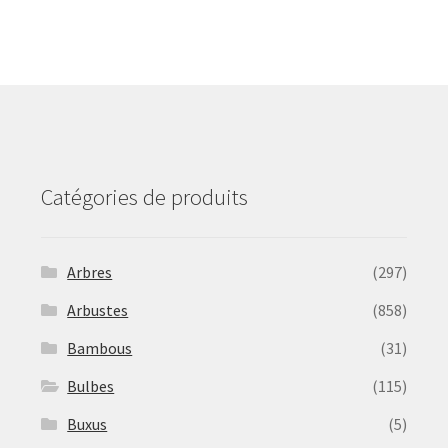
The
options
may
be
chosen
on
the
product
Catégories de produits
page
Arbres
(297)
Arbustes
(858)
Bambous
(31)
Bulbes
(115)
Buxus
(5)