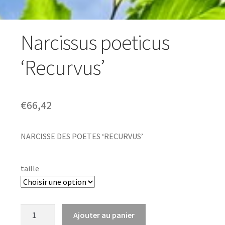
Narcissus poeticus
‘Recurvus’
€
66,42
NARCISSE DES POETES ‘RECURVUS’
taille
quantité
Ajouter au panier
de