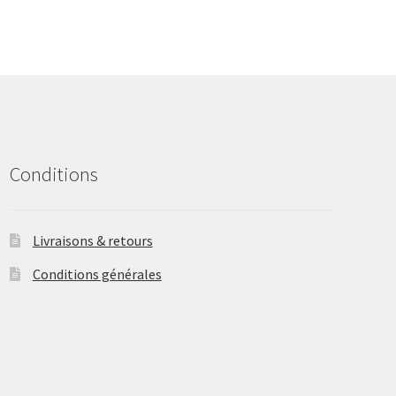
The
options
may
be
chosen
on
the
product
Conditions
page
Livraisons & retours
Conditions générales