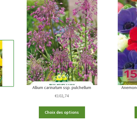
Allium carinatum ssp. pulchellum
Anemone
€
102,74
This
Choix des options
product
has
multiple
variants.