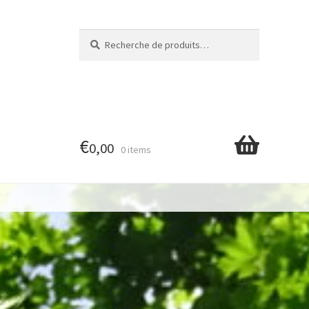
Recherche
Recherche
pour :
€
0,00
0 items