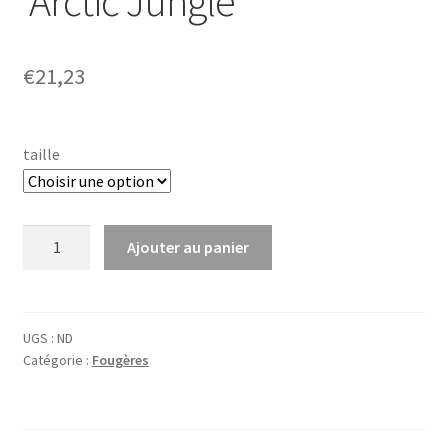
‘Arctic Jungle’
€
21,23
taille
quantité
Ajouter au panier
de
Nephrolepis
cordifolia
'Arctic
UGS :
ND
Catégorie :
Fougères
Jungle'