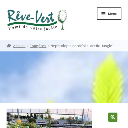
Skip
Skip
Menu
to
to
navigation
content
Accueil
Accueil
Fougères
Nephrolepis cordifolia ‘Arctic Jungle’
Pépinière
Créations
Contact
Nos créations