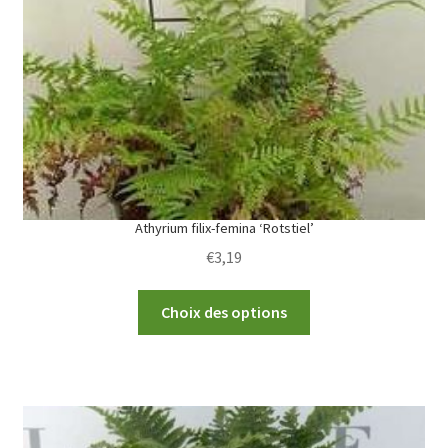
be
chosen
on
the
product
page
Athyrium filix-femina ‘Rotstiel’
€
3,19
This
Choix des options
product
has
multiple
variants.
The