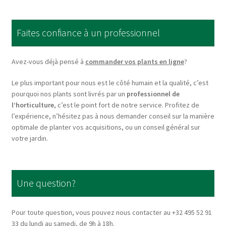
The
options
Faites confiance à un professionnel
may
be
chosen
Avez-vous déjà pensé à
commander vos plants en ligne
?
on
Le plus important pour nous est le côté humain et la qualité, c’est
the
pourquoi nos plants sont livrés par un
professionnel de
product
l’horticulture
, c’est le point fort de notre service. Profitez de
page
l’expérience, n’hésitez pas à nous demander conseil sur la manière
optimale de planter vos acquisitions, ou un conseil général sur
votre jardin.
Une question?
Pour toute question, vous pouvez nous contacter au +32 495 52 91
33 du lundi au samedi, de 9h à 18h.