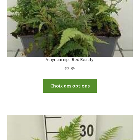
Athyrium nip. ‘Red Beauty’
€
2,85
This
Choix des options
product
has
multiple
variants.
The
options
may