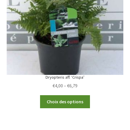
options
may
be
chosen
on
the
product
page
Dryopteris aff. ‘Crispa’
Price
€
4,00
–
€
6,79
range:
This
€4,00
Choix des options
product
through
has
€6,79
multiple
variants.