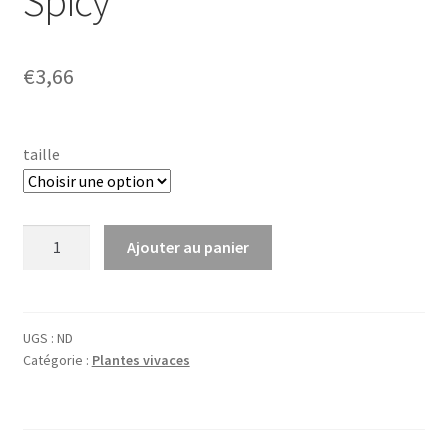
Spicy’
€
3,66
taille
quantité
Ajouter au panier
de
Origanum
vulg.
'Hot
UGS :
ND
Catégorie :
Plantes vivaces
&
Spicy'