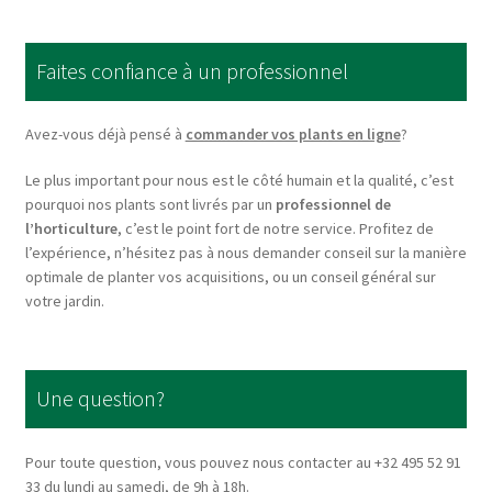
The
options
Faites confiance à un professionnel
may
be
chosen
Avez-vous déjà pensé à
commander vos plants en ligne
?
on
Le plus important pour nous est le côté humain et la qualité, c’est
the
pourquoi nos plants sont livrés par un
professionnel de
product
l’horticulture
, c’est le point fort de notre service. Profitez de
page
l’expérience, n’hésitez pas à nous demander conseil sur la manière
optimale de planter vos acquisitions, ou un conseil général sur
votre jardin.
Une question?
Pour toute question, vous pouvez nous contacter au +32 495 52 91
33 du lundi au samedi, de 9h à 18h.