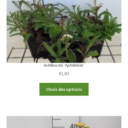
be
chosen
on
the
product
page
Achillea mil. ‘Apfelblüte’
€
1,83
This
Choix des options
product
has
multiple
variants.
The