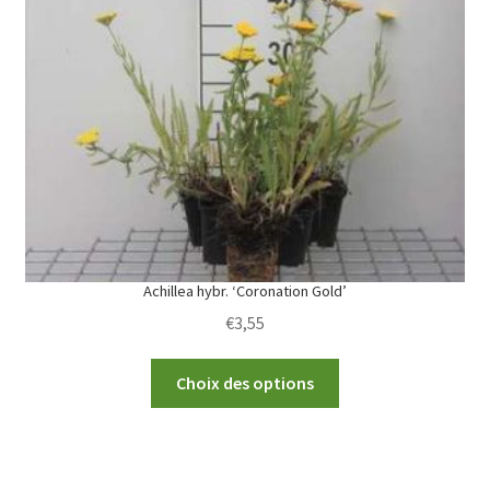
options
may
be
chosen
on
the
product
page
Achillea hybr. ‘Coronation Gold’
€
3,55
This
Choix des options
product
has
multiple
variants.