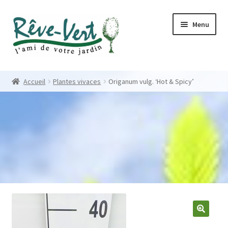
Skip
Skip
Menu
to
to
navigation
content
Accueil
Accueil
Plantes vivaces
Origanum vulg. ‘Hot & Spicy’
Pépinière
Créations
Contact
Nos créations