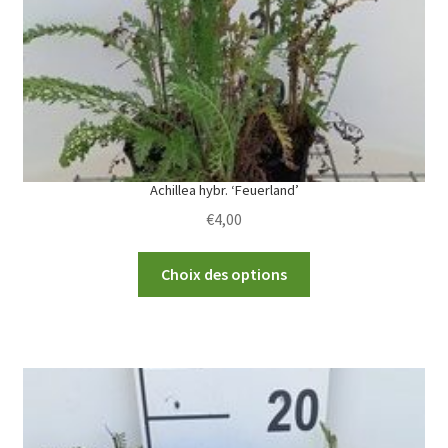
Achillea hybr. ‘Feuerland’
€
4,00
This
Choix des options
product
has
multiple
variants.
The
options
may