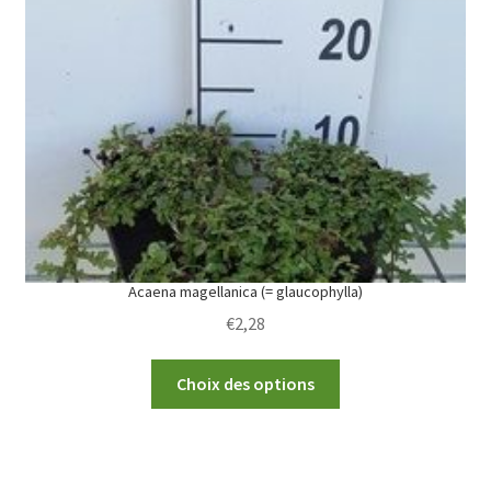
options
may
be
chosen
on
the
product
page
Acaena magellanica (= glaucophylla)
€
2,28
This
Choix des options
product
has
multiple
variants.