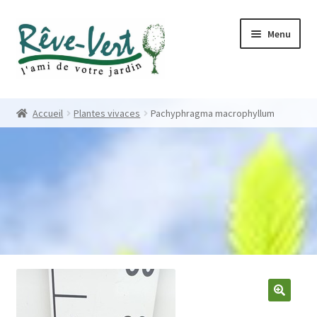
Skip
Skip
Menu
to
to
navigation
content
Accueil
Accueil
Plantes vivaces
Pachyphragma macrophyllum
Pépinière
Créations
Contact
Nos créations