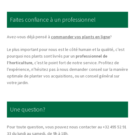
The
options
Faites confiance à un professionnel
may
be
chosen
Avez-vous déjà pensé à
commander vos plants en ligne
?
on
Le plus important pour nous est le côté humain et la qualité, c’est
the
pourquoi nos plants sont livrés par un
professionnel de
product
l’horticulture
, c’est le point fort de notre service. Profitez de
page
l’expérience, n’hésitez pas à nous demander conseil sur la manière
optimale de planter vos acquisitions, ou un conseil général sur
votre jardin.
Une question?
Pour toute question, vous pouvez nous contacter au +32 495 52 91
33 du lundi au samedi, de 9h à 18h.