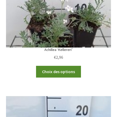
Achillea ‘Kellereri’
€
2,96
This
Choix des options
product
has
multiple
variants.
The
options
may