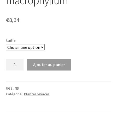
macrophyllum
€
8,34
taille
quantité
Ajouter au panier
de
Pachyphragma
macrophyllum
UGS :
ND
Catégorie :
Plantes vivaces