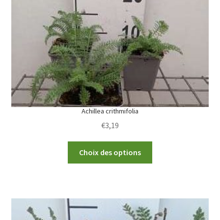
be
chosen
on
the
product
page
Achillea crithmifolia
€
3,19
This
Choix des options
product
has
multiple
variants.
The