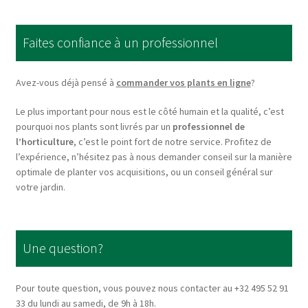
The
options
Faites confiance à un professionnel
may
be
chosen
Avez-vous déjà pensé à
commander vos plants en ligne
?
on
Le plus important pour nous est le côté humain et la qualité, c’est
the
pourquoi nos plants sont livrés par un
professionnel de
product
l’horticulture
, c’est le point fort de notre service. Profitez de
page
l’expérience, n’hésitez pas à nous demander conseil sur la manière
optimale de planter vos acquisitions, ou un conseil général sur
votre jardin.
Une question?
Pour toute question, vous pouvez nous contacter au +32 495 52 91
33 du lundi au samedi, de 9h à 18h.