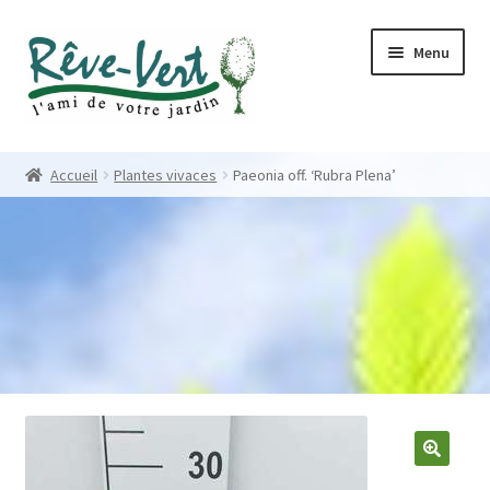
Skip
Skip
Menu
to
to
navigation
content
Accueil
Accueil
Plantes vivaces
Paeonia off. ‘Rubra Plena’
Pépinière
Créations
Contact
Nos créations