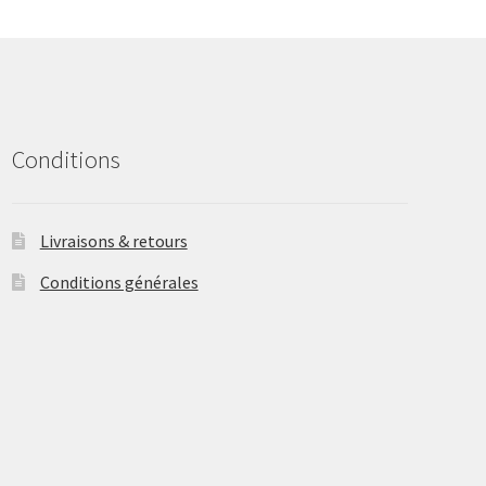
may
be
chosen
on
the
product
Conditions
page
Livraisons & retours
Conditions générales