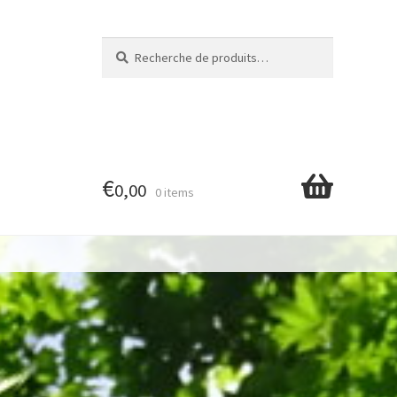
Recherche
Recherche
pour :
€
0,00
0 items