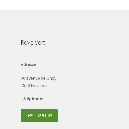
may
be
chosen
on
the
product
Reve Vert
page
Adresse:
60 avenue de Ghoy
7860 Lessines
Téléphone:
0495 52 91 33