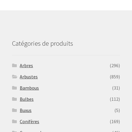
may
be
chosen
on
the
product
Catégories de produits
page
Arbres
(296)
Arbustes
(859)
Bambous
(31)
Bulbes
(112)
Buxus
(5)
Conifères
(169)