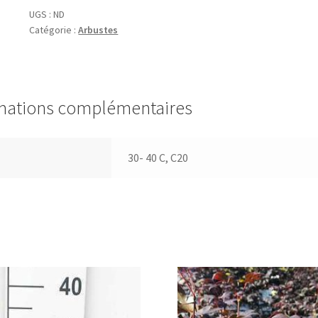
'Rex'
UGS :
ND
Catégorie :
Arbustes
mations complémentaires
30- 40 C, C20