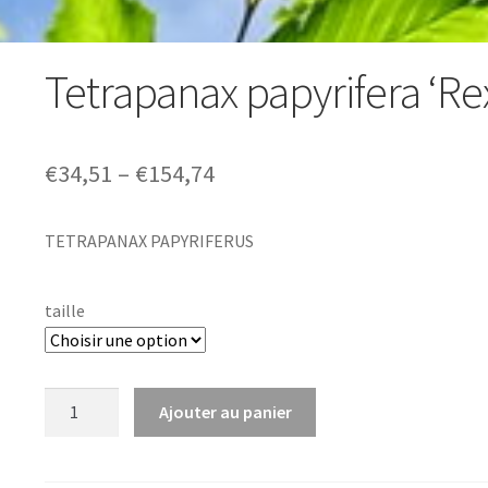
Tetrapanax papyrifera ‘Re
Price
€
34,51
–
€
154,74
range:
TETRAPANAX PAPYRIFERUS
€34,51
through
taille
€154,74
quantité
Ajouter au panier
de
Tetrapanax
papyrifera