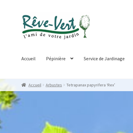
Skip
Skip
to
to
navigation
content
Accueil
Pépinière
Service de Jardinage
Accueil
Arbustes
Tetrapanax papyrifera ‘Rex’