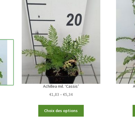
Achillea mil. ‘Cassis’
A
Price
€
1,83
–
€
5,34
range:
€1,83
This
Choix des options
through
product
€5,34
has
multiple
variants.