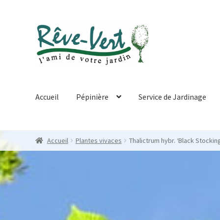
Skip
Skip
to
to
navigation
content
Accueil
Pépinière
Service de Jardinage
Accueil
Plantes vivaces
Thalictrum hybr. ‘Black Stockin