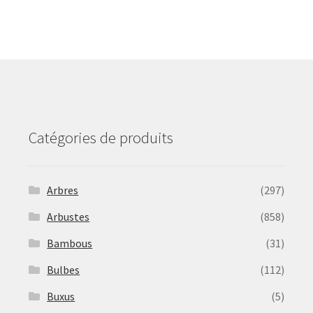
The
options
may
be
chosen
on
the
product
Catégories de produits
page
Arbres
(297)
Arbustes
(858)
Bambous
(31)
Bulbes
(112)
Buxus
(5)