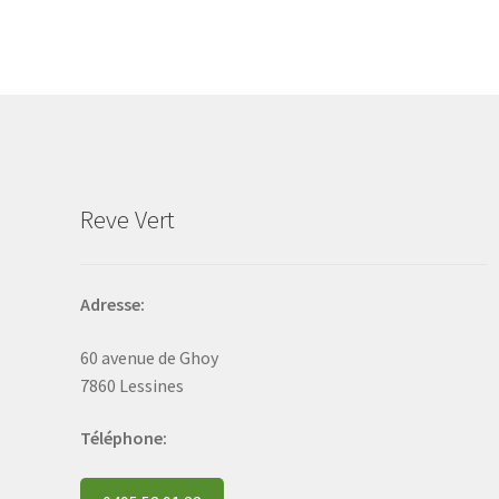
The
options
may
be
chosen
on
the
product
Reve Vert
page
Adresse:
60 avenue de Ghoy
7860 Lessines
Téléphone: