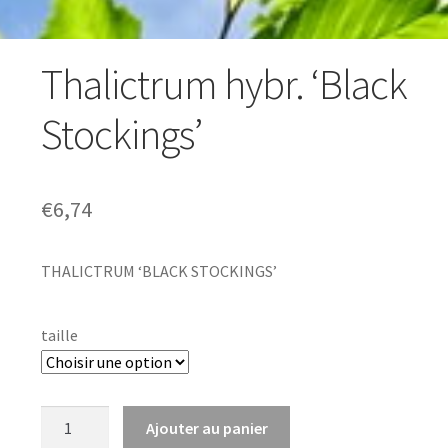
Thalictrum hybr. ‘Black
Stockings’
€
6,74
THALICTRUM ‘BLACK STOCKINGS’
taille
quantité
Ajouter au panier
de