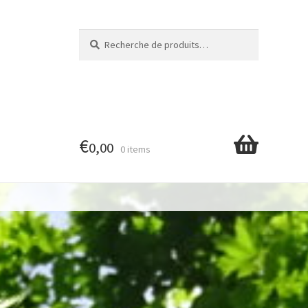
Recherche
Recherche
pour :
€
0,00
0 items