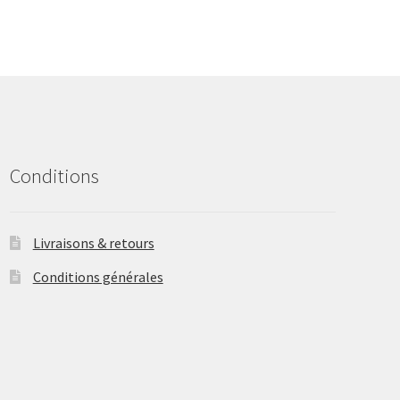
The
options
may
be
chosen
on
the
product
Conditions
page
Livraisons & retours
Conditions générales