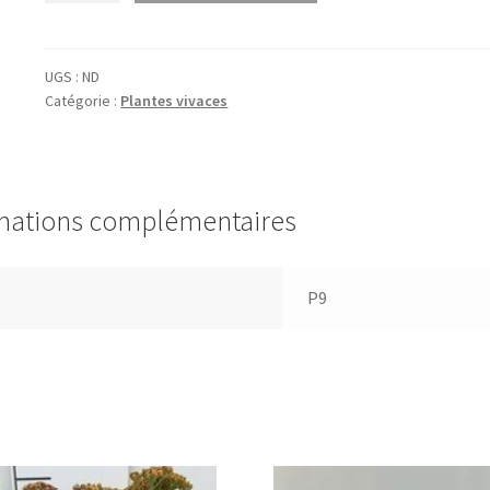
Thalictrum
hybr.
'Black
UGS :
ND
Catégorie :
Plantes vivaces
Stockings'
mations complémentaires
P9