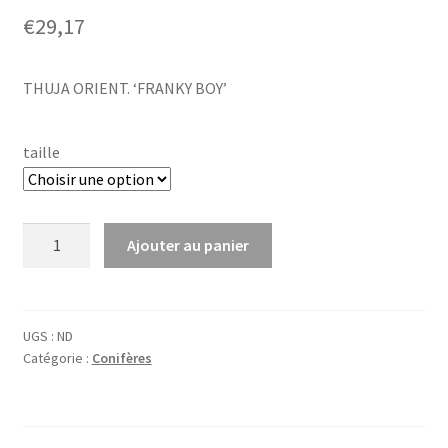
€
29,17
THUJA ORIENT. ‘FRANKY BOY’
taille
quantité
Ajouter au panier
de
Thuja
or.
'Franky
UGS :
ND
Catégorie :
Conifères
Boy'