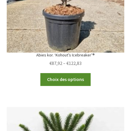
Abies kor. ‘Kohout’s Icebreaker’®
Price
€
87,92
–
€
122,83
range:
This
€87,92
Choix des options
product
through
has
€122,83
multiple
variants.
The
options
may