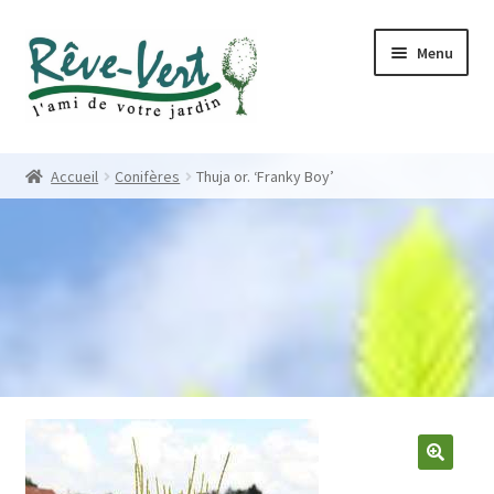
Skip
Skip
Menu
to
to
navigation
content
Accueil
Accueil
Conifères
Thuja or. ‘Franky Boy’
Pépinière
Créations
Contact
Nos créations