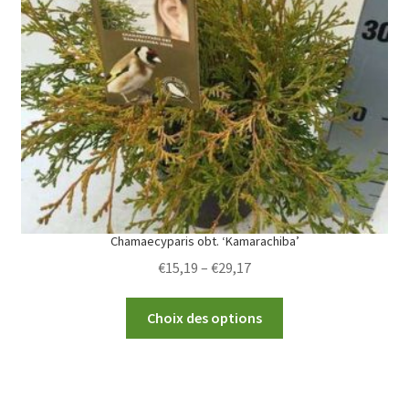
options
may
be
chosen
on
the
product
page
Chamaecyparis obt. ‘Kamarachiba’
Price
€
15,19
–
€
29,17
range:
This
€15,19
Choix des options
product
through
has
€29,17
multiple
variants.