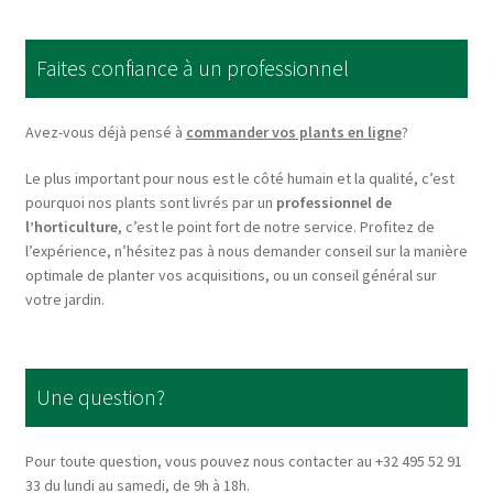
The
options
Faites confiance à un professionnel
may
be
chosen
Avez-vous déjà pensé à
commander vos plants en ligne
?
on
Le plus important pour nous est le côté humain et la qualité, c’est
the
pourquoi nos plants sont livrés par un
professionnel de
product
l’horticulture
, c’est le point fort de notre service. Profitez de
page
l’expérience, n’hésitez pas à nous demander conseil sur la manière
optimale de planter vos acquisitions, ou un conseil général sur
votre jardin.
Une question?
Pour toute question, vous pouvez nous contacter au +32 495 52 91
33 du lundi au samedi, de 9h à 18h.