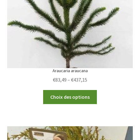
be
chosen
on
the
product
page
Araucaria araucana
Price
€
83,49
–
€
437,15
range:
This
€83,49
Choix des options
product
through
has
€437,15
multiple
variants.
The