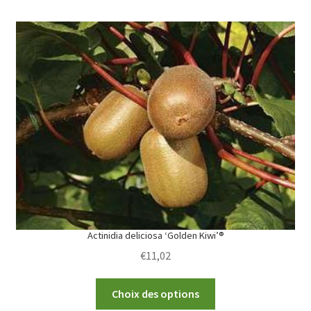
multiple
variants.
The
options
may
be
chosen
on
the
product
page
Actinidia deliciosa ‘Golden Kiwi’®
€
11,02
This
Choix des options
product