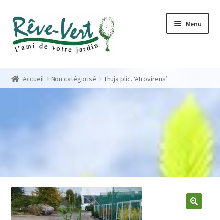
Skip
Skip
Menu
to
to
navigation
content
Accueil
Accueil
Non catégorisé
Thuja plic. ‘Atrovirens’
Pépinière
Créations
Contact
Nos créations