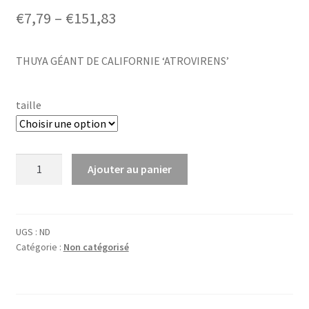
Price
€
7,79
–
€
151,83
range:
THUYA GÉANT DE CALIFORNIE ‘ATROVIRENS’
€7,79
through
taille
€151,83
quantité
Ajouter au panier
de
Thuja
plic.
'Atrovirens'
UGS :
ND
Catégorie :
Non catégorisé