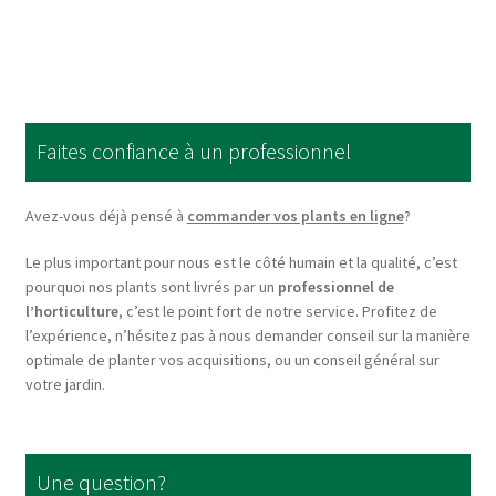
has
multiple
variants.
The
options
Faites confiance à un professionnel
may
be
chosen
Avez-vous déjà pensé à
commander vos plants en ligne
?
on
Le plus important pour nous est le côté humain et la qualité, c’est
the
pourquoi nos plants sont livrés par un
professionnel de
product
l’horticulture
, c’est le point fort de notre service. Profitez de
page
l’expérience, n’hésitez pas à nous demander conseil sur la manière
optimale de planter vos acquisitions, ou un conseil général sur
votre jardin.
Une question?