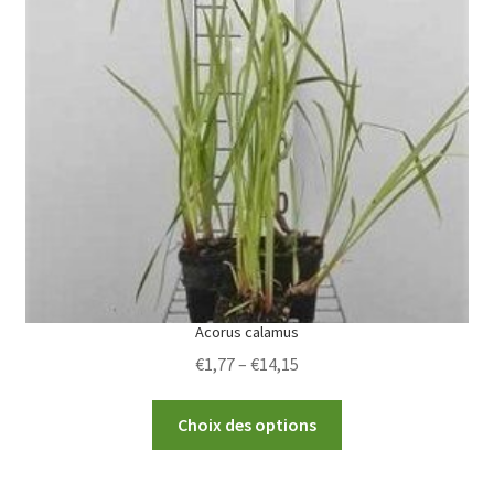
The
options
may
be
chosen
on
the
product
page
Acorus calamus
Price
€
1,77
–
€
14,15
range:
This
€1,77
Choix des options
product
through
has
€14,15