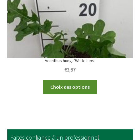
chosen
on
the
product
page
Acanthus hung. ‘White Lips’
€
3,87
This
Choix des options
product
has
multiple
variants.
The
options
Faites confiance à un professionnel
may