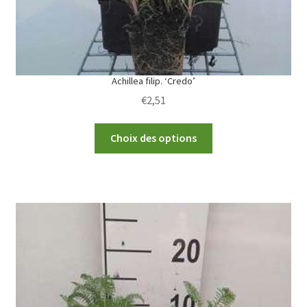
Achillea filip. ‘Credo’
€
2,51
This
Choix des options
product
has
multiple
variants.
The
options
may
be
chosen
on