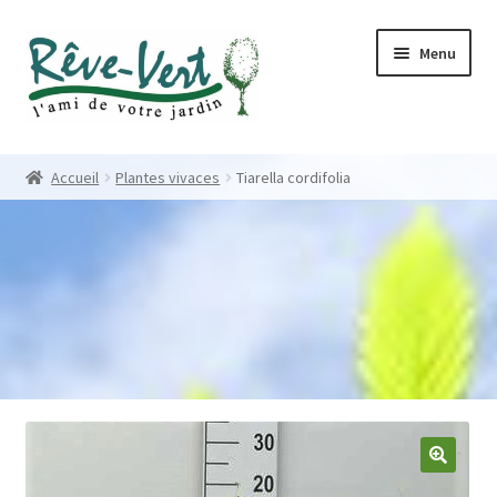
Skip
Skip
Menu
to
to
navigation
content
Accueil
Accueil
Plantes vivaces
Tiarella cordifolia
Pépinière
Créations
Contact
Nos créations