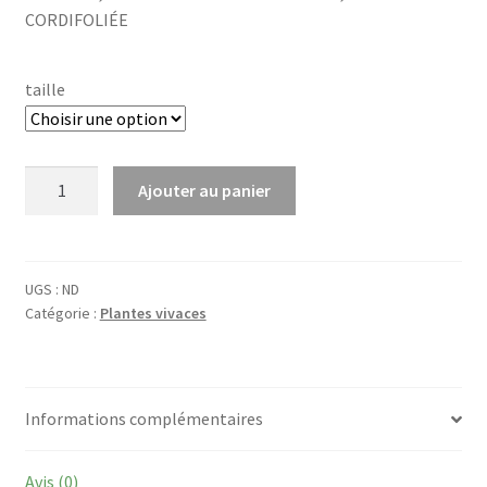
CORDIFOLIÉE
taille
quantité
Ajouter au panier
de
Tiarella
cordifolia
UGS :
ND
Catégorie :
Plantes vivaces
Informations complémentaires
Avis (0)