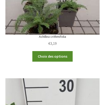
the
product
page
Achillea crithmifolia
€
3,19
This
Choix des options
product
has
multiple
variants.
The
options
may
be