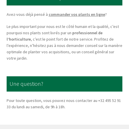
be
chosen
Avez-vous déjà pensé à
commander vos plants en ligne
?
on
Le plus important pour nous est le côté humain et la qualité, c’est
the
pourquoi nos plants sont livrés par un
professionnel de
product
l’horticulture
, c’est le point fort de notre service. Profitez de
page
l’expérience, n’hésitez pas à nous demander conseil sur la manière
optimale de planter vos acquisitions, ou un conseil général sur
votre jardin.
Une question?
Pour toute question, vous pouvez nous contacter au +32 495 52 91
33 du lundi au samedi, de 9h à 18h.