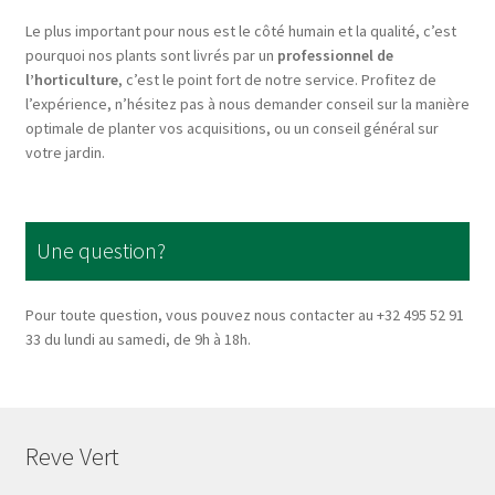
on
Le plus important pour nous est le côté humain et la qualité, c’est
the
pourquoi nos plants sont livrés par un
professionnel de
product
l’horticulture
, c’est le point fort de notre service. Profitez de
page
l’expérience, n’hésitez pas à nous demander conseil sur la manière
optimale de planter vos acquisitions, ou un conseil général sur
votre jardin.
Une question?
Pour toute question, vous pouvez nous contacter au +32 495 52 91
33 du lundi au samedi, de 9h à 18h.
Reve Vert