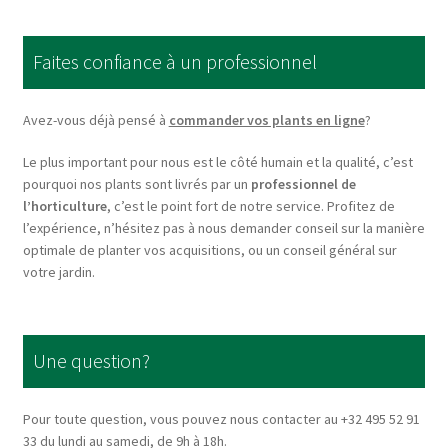
The
options
Faites confiance à un professionnel
may
be
chosen
Avez-vous déjà pensé à
commander vos plants en ligne
?
on
Le plus important pour nous est le côté humain et la qualité, c’est
the
pourquoi nos plants sont livrés par un
professionnel de
product
l’horticulture
, c’est le point fort de notre service. Profitez de
page
l’expérience, n’hésitez pas à nous demander conseil sur la manière
optimale de planter vos acquisitions, ou un conseil général sur
votre jardin.
Une question?
Pour toute question, vous pouvez nous contacter au +32 495 52 91
33 du lundi au samedi, de 9h à 18h.