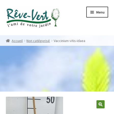
Skip
Skip
Menu
to
to
navigation
content
Accueil
Accueil
Non catégorisé
Vaccinium vitis-idaea
Pépinière
Créations
Contact
Nos créations