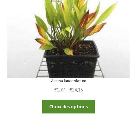
options
may
be
chosen
on
the
product
page
Alisma lanceolatum
Price
€
1,77
–
€
14,15
range:
This
€1,77
Choix des options
product
through
has
€14,15
multiple
variants.