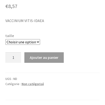
€
8,57
VACCINIUM VITIS-IDAEA
taille
quantité
Ajouter au panier
de
Vaccinium
vitis-
idaea
UGS :
ND
Catégorie :
Non catégorisé