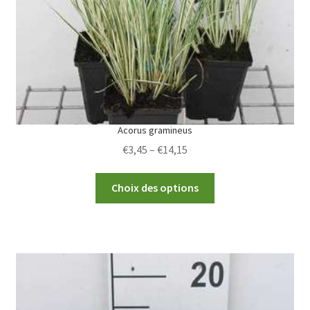
Acorus gramineus
Price
€
3,45
–
€
14,15
range:
This
€3,45
Choix des options
product
through
has
€14,15
multiple
variants.
The
options
may