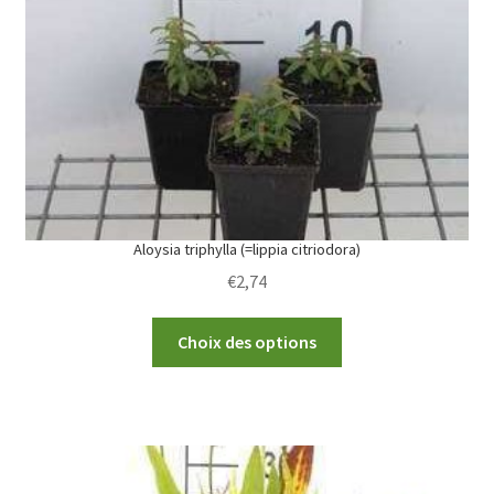
be
chosen
on
the
product
page
Aloysia triphylla (=lippia citriodora)
€
2,74
This
Choix des options
product
has
multiple
variants.
The