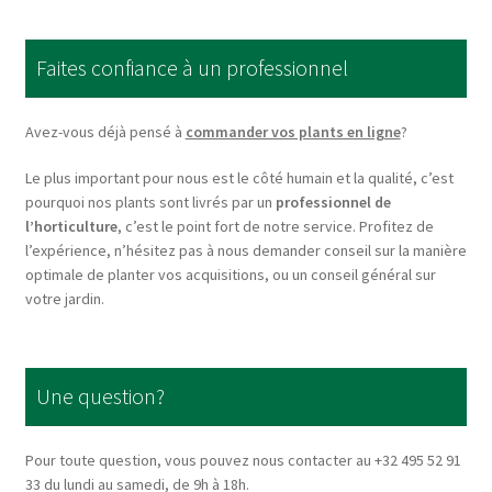
The
options
Faites confiance à un professionnel
may
be
chosen
Avez-vous déjà pensé à
commander vos plants en ligne
?
on
Le plus important pour nous est le côté humain et la qualité, c’est
the
pourquoi nos plants sont livrés par un
professionnel de
product
l’horticulture
, c’est le point fort de notre service. Profitez de
page
l’expérience, n’hésitez pas à nous demander conseil sur la manière
optimale de planter vos acquisitions, ou un conseil général sur
votre jardin.
Une question?
Pour toute question, vous pouvez nous contacter au +32 495 52 91
33 du lundi au samedi, de 9h à 18h.