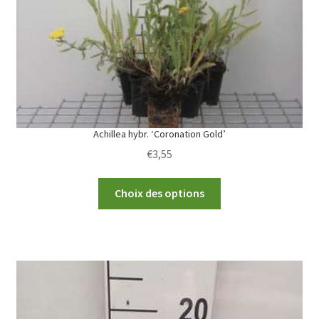
Achillea hybr. ‘Coronation Gold’
€
3,55
This
Choix des options
product
has
multiple
variants.
The
options
may