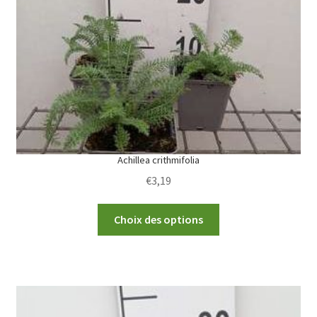
be
chosen
on
the
product
page
Achillea crithmifolia
€
3,19
This
Choix des options
product
has
multiple
variants.
The