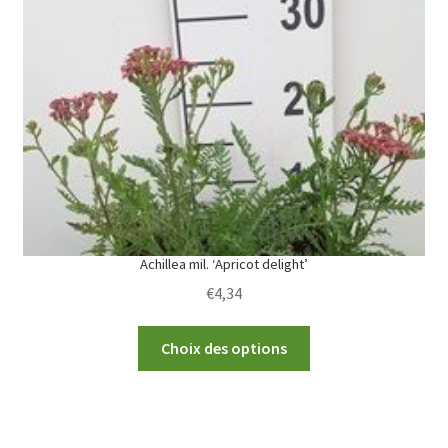
options
may
be
chosen
on
the
product
page
Achillea mil. ‘Apricot delight’
€
4,34
This
Choix des options
product
has
multiple
variants.