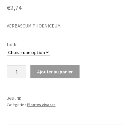
€
2,74
VERBASCUM PHOENICEUM
taille
quantité
Ajouter au panier
de
Verbascum
phoeniceum
UGS :
ND
Catégorie :
Plantes vivaces