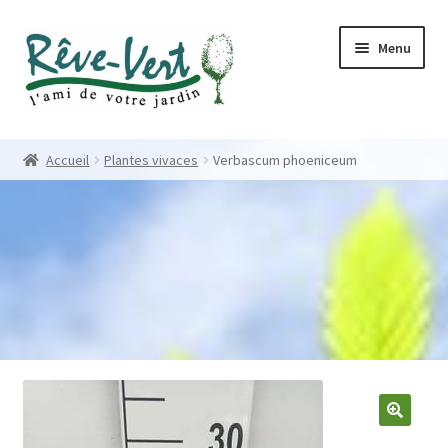
Skip
Skip
Menu
to
to
navigation
content
Accueil
Accueil
Plantes vivaces
Verbascum phoeniceum
Pépinière
Créations
Contact
Nos créations