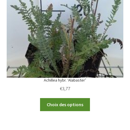
options
may
be
chosen
on
the
product
page
Achillea hybr. ‘Alabaster’
€
3,77
This
Choix des options
product
has
multiple