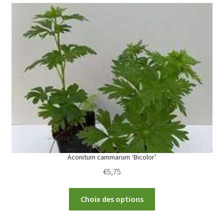
variants.
The
options
may
be
chosen
on
the
product
page
Aconitum cammarum ‘Bicolor’
€
5,75
This
Choix des options
product
has