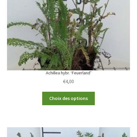
Achillea hybr. ‘Feuerland’
€
4,00
This
Choix des options
product
has
multiple
variants.
The