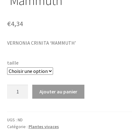
‘Mammuth’
€
4,34
VERNONIA CRINITA ‘MAMMUTH’
taille
quantité
Ajouter au panier
de
Vernonia
crin.
'Mammuth'
UGS :
ND
Catégorie :
Plantes vivaces