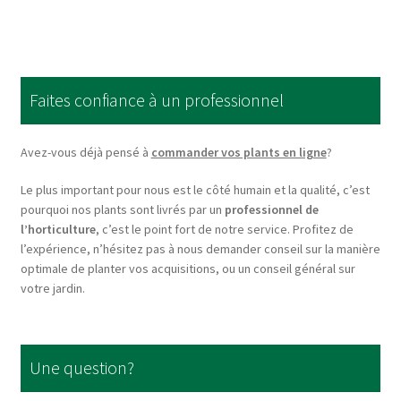
multiple
variants.
The
options
Faites confiance à un professionnel
may
be
chosen
Avez-vous déjà pensé à
commander vos plants en ligne
?
on
Le plus important pour nous est le côté humain et la qualité, c’est
the
pourquoi nos plants sont livrés par un
professionnel de
product
l’horticulture
, c’est le point fort de notre service. Profitez de
page
l’expérience, n’hésitez pas à nous demander conseil sur la manière
optimale de planter vos acquisitions, ou un conseil général sur
votre jardin.
Une question?