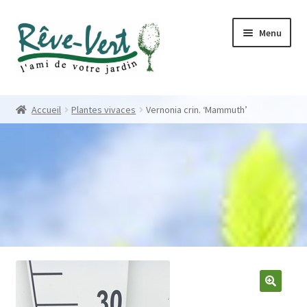
Skip
Skip
Menu
to
to
navigation
content
Accueil
Accueil
Plantes vivaces
Vernonia crin. ‘Mammuth’
Pépinière
Créations
Contact
Nos créations