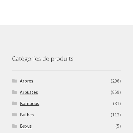
The
options
may
be
chosen
on
the
product
Catégories de produits
page
Arbres
(296)
Arbustes
(859)
Bambous
(31)
Bulbes
(112)
Buxus
(5)