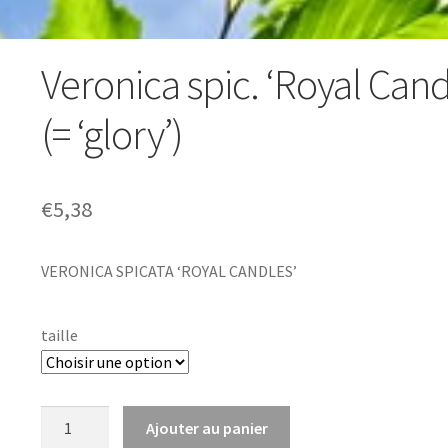
Veronica spic. ‘Royal Cand
(= ‘glory’)
€
5,38
VERONICA SPICATA ‘ROYAL CANDLES’
taille
quantité
Ajouter au panier
de