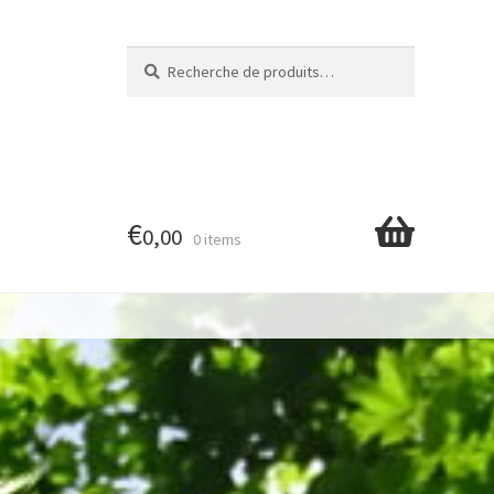
Recherche
Recherche
pour :
€
0,00
0 items