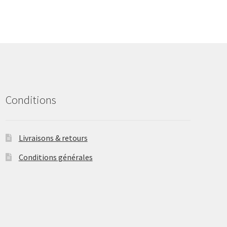
The
options
may
be
chosen
on
the
product
Conditions
page
Livraisons & retours
Conditions générales