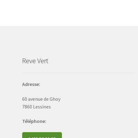
The
options
may
be
chosen
on
the
product
Reve Vert
page
Adresse:
60 avenue de Ghoy
7860 Lessines
Téléphone: