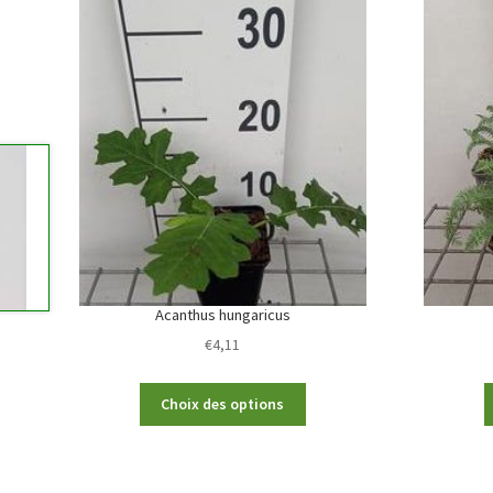
Acanthus hungaricus
€
4,11
This
Choix des options
product
has
multiple
variants.