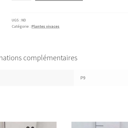
Veronica
spic.
'Royal
UGS :
ND
Catégorie :
Plantes vivaces
Candles'
(=
'glory')
mations complémentaires
P9