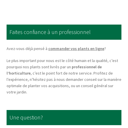
multiple
variants.
The
options
Faites confiance à un professionnel
may
be
chosen
Avez-vous déjà pensé à
commander vos plants en ligne
?
on
Le plus important pour nous est le côté humain et la qualité, c’est
the
pourquoi nos plants sont livrés par un
professionnel de
product
l’horticulture
, c’est le point fort de notre service. Profitez de
page
l’expérience, n’hésitez pas à nous demander conseil sur la manière
optimale de planter vos acquisitions, ou un conseil général sur
votre jardin.
Une question?