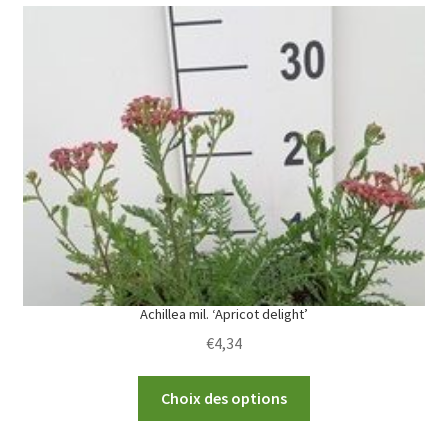
variants.
The
options
may
be
chosen
on
the
product
page
Achillea mil. ‘Apricot delight’
€
4,34
This
Choix des options
product
has