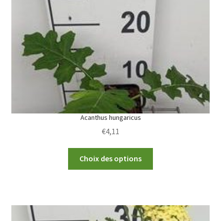
Acanthus hungaricus
€
4,11
This
Choix des options
product
has
multiple
variants.
The