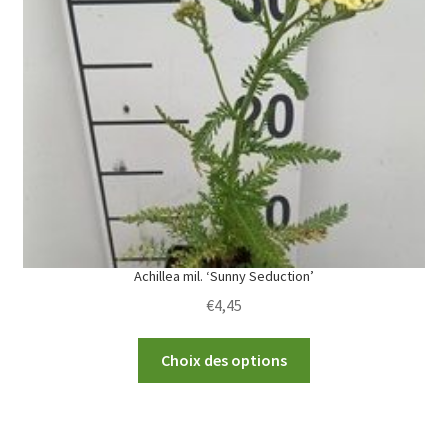
options
may
be
chosen
on
the
product
page
Achillea mil. ‘Sunny Seduction’
€
4,45
This
Choix des options
product
has
multiple