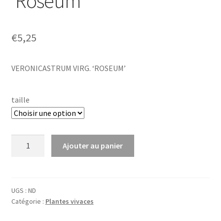
‘Roseum’
€
5,25
VERONICASTRUM VIRG. ‘ROSEUM’
taille
quantité
Ajouter au panier
de
Veronicastrum
virg.
'Roseum'
UGS :
ND
Catégorie :
Plantes vivaces