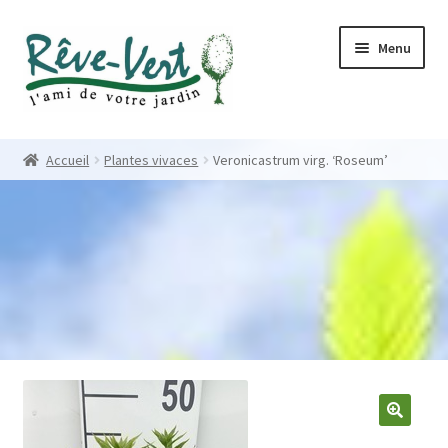
Skip
Skip
Menu
to
to
navigation
content
Accueil
Accueil
Plantes vivaces
Veronicastrum virg. ‘Roseum’
Pépinière
Créations
Contact
Nos créations