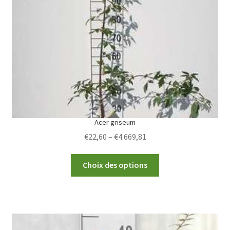
Acer griseum
Price
€
22,60
–
€
4.669,81
range:
This
€22,60
Choix des options
product
through
has
€4.669,81
multiple
variants.
The