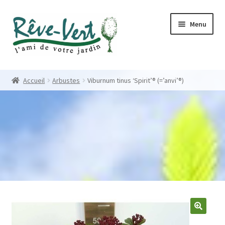
Skip
Skip
Menu
to
to
navigation
content
Accueil
Accueil
Arbustes
Viburnum tinus ‘Spirit’® (=’anvi’®)
Pépinière
Créations
Contact
Nos créations