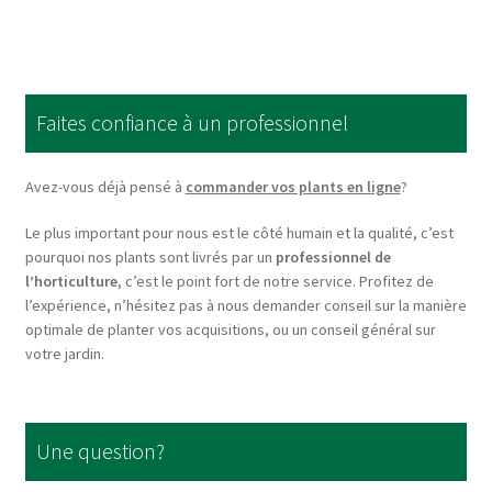
multiple
variants.
The
options
Faites confiance à un professionnel
may
be
chosen
Avez-vous déjà pensé à
commander vos plants en ligne
?
on
Le plus important pour nous est le côté humain et la qualité, c’est
the
pourquoi nos plants sont livrés par un
professionnel de
product
l’horticulture
, c’est le point fort de notre service. Profitez de
page
l’expérience, n’hésitez pas à nous demander conseil sur la manière
optimale de planter vos acquisitions, ou un conseil général sur
votre jardin.
Une question?