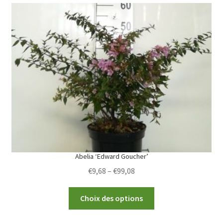
variants.
The
options
may
be
chosen
on
the
product
page
Abelia ‘Edward Goucher’
Price
€
9,68
–
€
99,08
range:
This
€9,68
Choix des options
product
through
has
€99,08