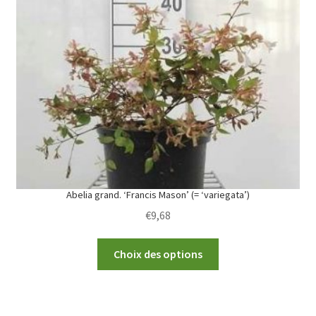
options
may
be
chosen
on
the
product
page
Abelia grand. ‘Francis Mason’ (= ‘variegata’)
€
9,68
This
Choix des options
product
has
multiple