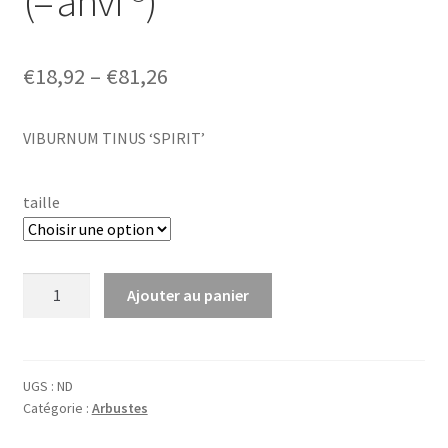
(=’anvi’®)
Price
€
18,92
–
€
81,26
range:
VIBURNUM TINUS ‘SPIRIT’
€18,92
through
taille
€81,26
quantité
Ajouter au panier
de
Viburnum
tinus
'Spirit'®
UGS :
ND
Catégorie :
Arbustes
(='anvi'®)