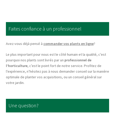
multiple
variants.
The
options
Faites confiance à un professionnel
may
be
chosen
Avez-vous déjà pensé à
commander vos plants en ligne
?
on
Le plus important pour nous est le côté humain et la qualité, c’est
the
pourquoi nos plants sont livrés par un
professionnel de
product
l’horticulture
, c’est le point fort de notre service. Profitez de
page
l’expérience, n’hésitez pas à nous demander conseil sur la manière
optimale de planter vos acquisitions, ou un conseil général sur
votre jardin.
Une question?