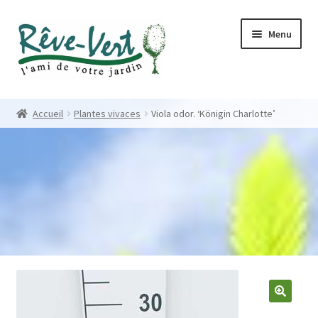
Skip
Skip
Menu
to
to
navigation
content
Accueil
Accueil
Plantes vivaces
Viola odor. ‘Königin Charlotte’
Pépinière
Créations
Contact
Nos créations