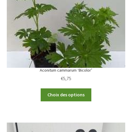
Aconitum cammarum ‘Bicolor’
€
5,75
This
Choix des options
product
has
multiple
variants.
The