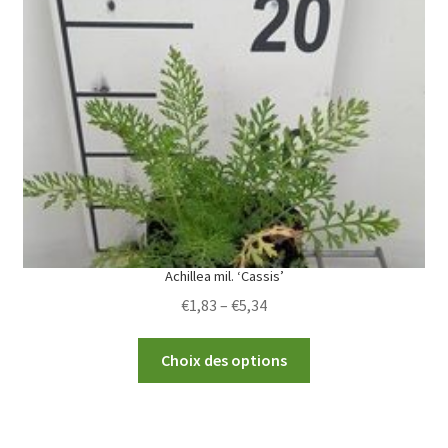
options
may
be
chosen
on
the
product
page
Achillea mil. ‘Cassis’
Price
€
1,83
–
€
5,34
range:
This
€1,83
Choix des options
product
through
has
€5,34
multiple