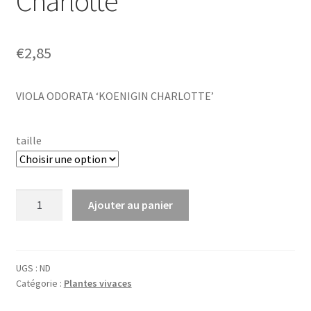
Charlotte’
€
2,85
VIOLA ODORATA ‘KOENIGIN CHARLOTTE’
taille
quantité
Ajouter au panier
de
Viola
odor.
'Königin
UGS :
ND
Catégorie :
Plantes vivaces
Charlotte'