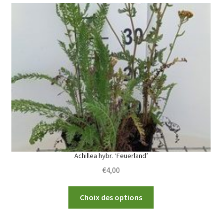
variants.
The
options
may
be
chosen
on
the
product
page
Achillea hybr. ‘Feuerland’
€
4,00
This
Choix des options
product
has