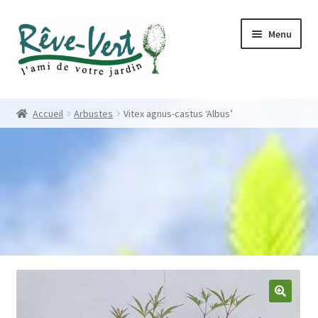
Skip
Skip
Menu
to
to
navigation
content
Accueil
Accueil
Arbustes
Vitex agnus-castus ‘Albus’
Pépinière
Créations
Contact
Nos créations