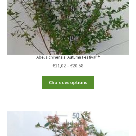
Abelia chinensis ‘Autumn Festival’®
Price
€
11,02
–
€
20,58
range:
This
€11,02
Choix des options
product
through
has
€20,58
multiple
variants.
The
options
may