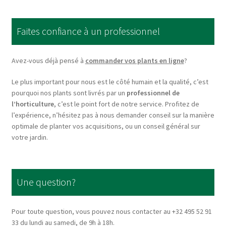
The
options
Faites confiance à un professionnel
may
be
chosen
Avez-vous déjà pensé à
commander vos plants en ligne
?
on
Le plus important pour nous est le côté humain et la qualité, c’est
the
pourquoi nos plants sont livrés par un
professionnel de
product
l’horticulture
, c’est le point fort de notre service. Profitez de
page
l’expérience, n’hésitez pas à nous demander conseil sur la manière
optimale de planter vos acquisitions, ou un conseil général sur
votre jardin.
Une question?
Pour toute question, vous pouvez nous contacter au +32 495 52 91
33 du lundi au samedi, de 9h à 18h.