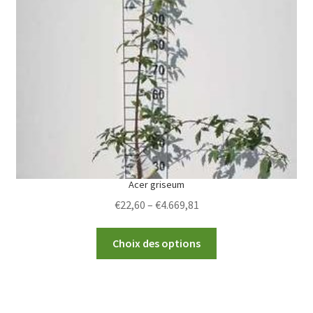
options
may
be
chosen
on
the
product
page
Acer griseum
Price
€
22,60
–
€
4.669,81
range:
This
€22,60
Choix des options
product
through
has
€4.669,81
multiple
variants.