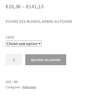
Price
€
10,36
–
€
141,13
range:
POIVRE DES MOINES, ARBRE AU POIVRE
€10,36
through
taille
€141,13
quantité
Ajouter au panier
de
Vitex
agnus-
castus
UGS :
ND
Catégorie :
Arbustes
'Albus'