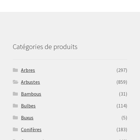
may
be
chosen
on
the
product
Catégories de produits
page
Arbres
(297)
Arbustes
(859)
Bambous
(31)
Bulbes
(114)
Buxus
(5)
Conifères
(183)