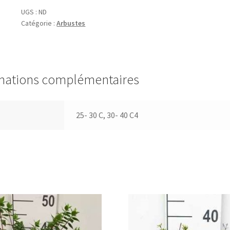
'Autumn
UGS :
ND
Catégorie :
Arbustes
Festival'®
mations complémentaires
25- 30 C, 30- 40 C4