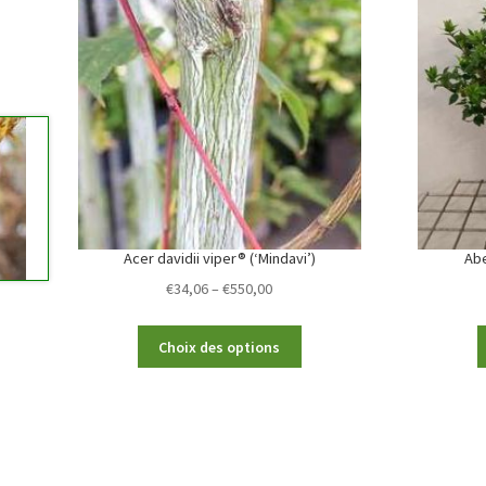
Acer davidii viper® (‘Mindavi’)
Abe
Price
€
34,06
–
€
550,00
range:
€34,06
This
Choix des options
through
product
€550,00
has
multiple
variants.
The
options