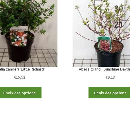
lia zanderi ‘Little Richard’
Abelia grand. ‘Sunshine Day
€
15,92
€
9,13
This
Choix des options
Choix des options
product
has
multiple
variants.
The
options