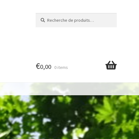
Recherche
Recherche
pour :
€
0,00
0 items