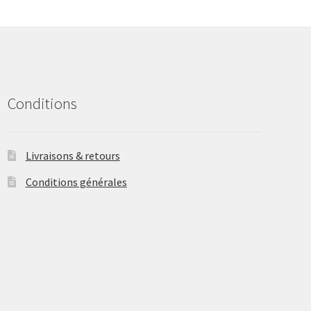
may
be
chosen
on
the
product
Conditions
page
Livraisons & retours
Conditions générales