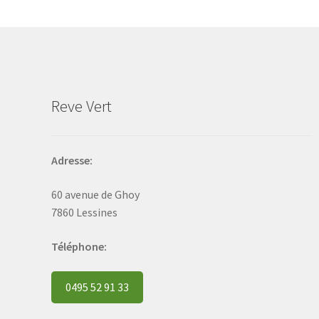
may
be
chosen
on
the
product
Reve Vert
page
Adresse:
60 avenue de Ghoy
7860 Lessines
Téléphone:
0495 52 91 33