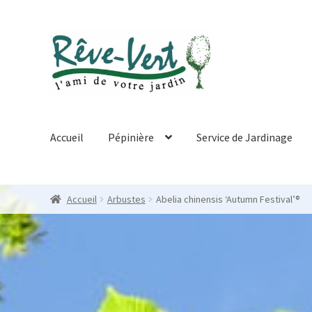
Skip
Skip
to
to
navigation
content
Accueil
Pépinière
Service de Jardinage
Accueil
Arbustes
Abelia chinensis ‘Autumn Festival’®