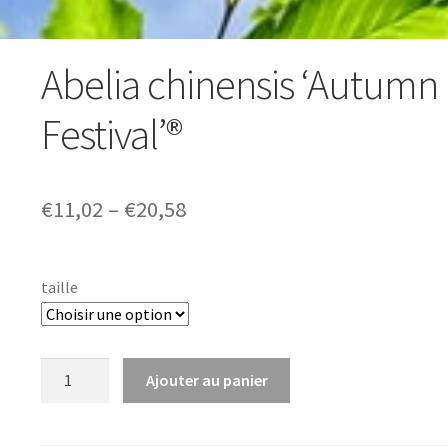
Abelia chinensis ‘Autumn
Festival’®
Price
€
11,02
–
€
20,58
range:
€11,02
taille
through
€20,58
quantité
Ajouter au panier
de
Abelia
chinensis