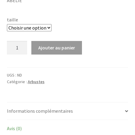
ABÉLIE
€13,81
through
taille
€110,21
quantité
Ajouter au panier
de
Abelia
grand.
'Kaleidoscope'®
UGS :
ND
Catégorie :
Arbustes
Informations complémentaires
Avis (0)