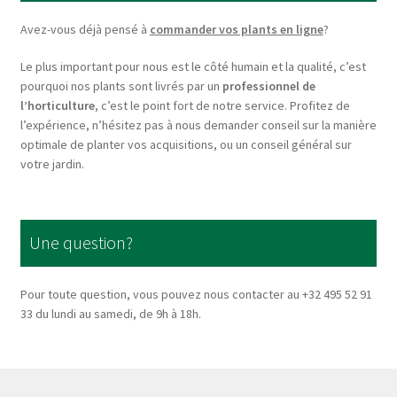
be
chosen
Avez-vous déjà pensé à
commander vos plants en ligne
?
on
Le plus important pour nous est le côté humain et la qualité, c’est
the
pourquoi nos plants sont livrés par un
professionnel de
product
l’horticulture
, c’est le point fort de notre service. Profitez de
page
l’expérience, n’hésitez pas à nous demander conseil sur la manière
optimale de planter vos acquisitions, ou un conseil général sur
votre jardin.
Une question?
Pour toute question, vous pouvez nous contacter au +32 495 52 91
33 du lundi au samedi, de 9h à 18h.