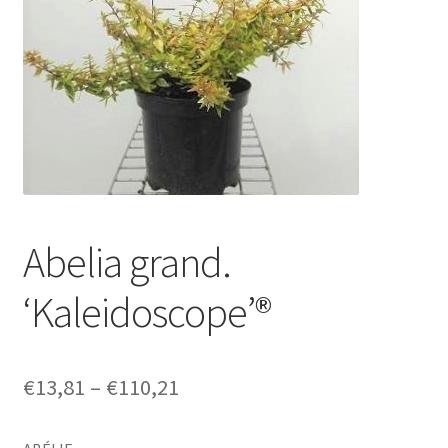
Abelia grand.
‘Kaleidoscope’®
Price
€
13,81
–
€
110,21
range: