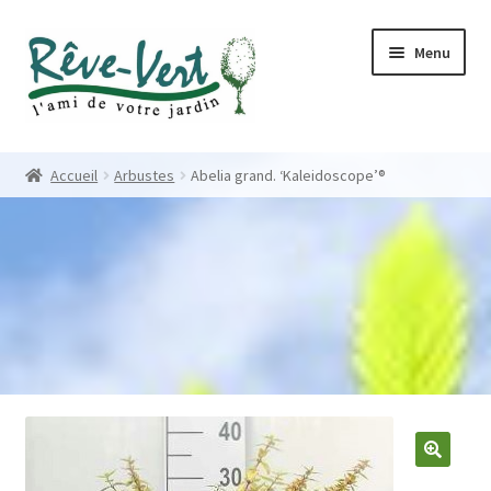
Skip
Skip
Menu
to
to
navigation
content
Accueil
Accueil
Arbustes
Abelia grand. ‘Kaleidoscope’®
Pépinière
Créations
Contact
Nos créations