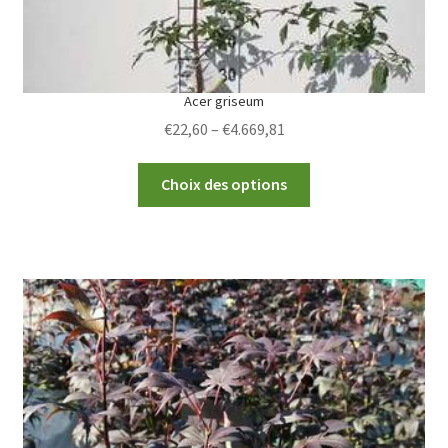
Acer griseum
Price
€
22,60
–
€
4.669,81
range:
This
€22,60
Choix des options
product
through
has
€4.669,81
multiple
variants.
The
options
may
be
chosen
on