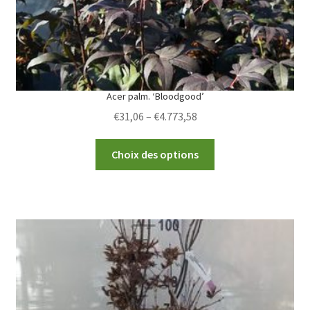
the
product
page
Acer palm. ‘Bloodgood’
Price
€
31,06
–
€
4.773,58
range:
This
€31,06
Choix des options
product
through
has
€4.773,58
multiple
variants.
The
options
may
be
chosen