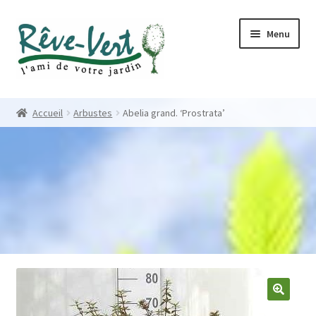
Skip
Skip
Menu
to
to
navigation
content
Accueil
Accueil
Arbustes
Abelia grand. ‘Prostrata’
Pépinière
Créations
Contact
Nos créations