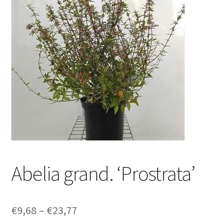
Abelia grand. ‘Prostrata’
Price
€
9,68
–
€
23,77