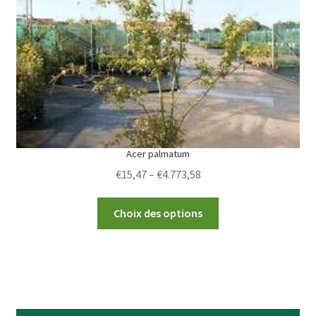
be
chosen
on
the
product
page
Acer palmatum
Price
€
15,47
–
€
4.773,58
range:
This
€15,47
Choix des options
product
through
has
€4.773,58
multiple
variants.
The
options