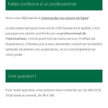
Faites confiance à un professionnel
may
be
chosen
Avez-vous déjà pensé à
commander vos plants en ligne
?
on
Le plus important pour nous est le côté humain et la qualité, c’est
the
pourquoi nos plants sont livrés par un
professionnel de
product
l’horticulture
, c’est le point fort de notre service. Profitez de
page
l’expérience, n’hésitez pas à nous demander conseil sur la manière
optimale de planter vos acquisitions, ou un conseil général sur
votre jardin.
Une question?
Pour toute question, vous pouvez nous contacter au +32 495 52 91
33 du lundi au samedi, de 9h à 18h.