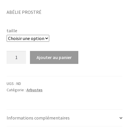
range:
ABÉLIE PROSTRÉ
€9,68
through
taille
€23,77
quantité
Ajouter au panier
de
Abelia
grand.
'Prostrata'
UGS :
ND
Catégorie :
Arbustes
Informations complémentaires