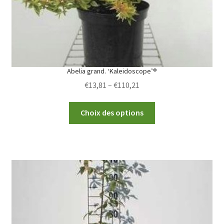
Abelia grand. ‘Kaleidoscope’®
Price
€
13,81
–
€
110,21
range:
This
€13,81
Choix des options
product
through
has
€110,21
multiple
variants.
The
options
may
be
chosen