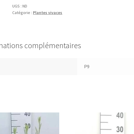
'Photograph'
UGS :
ND
Catégorie :
Plantes vivaces
mations complémentaires
P9