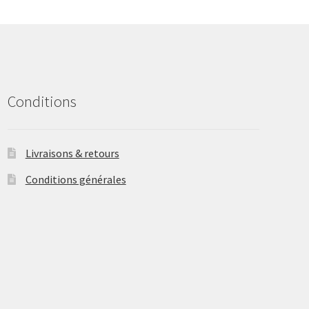
may
be
chosen
on
the
product
Conditions
page
Livraisons & retours
Conditions générales