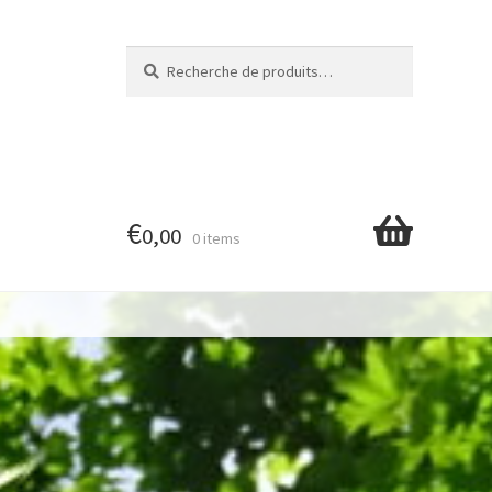
Recherche
Recherche
pour :
€
0,00
0 items