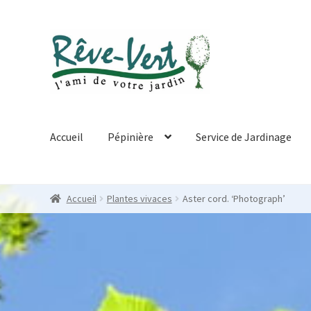
Skip
Skip
to
to
navigation
content
Accueil
Pépinière
Service de Jardinage
Accueil
Plantes vivaces
Aster cord. ‘Photograph’