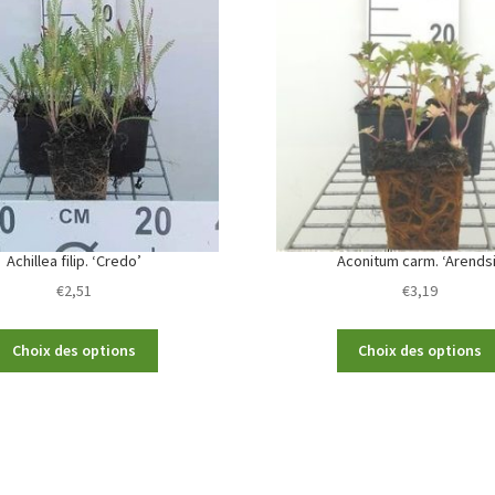
Achillea filip. ‘Credo’
Aconitum carm. ‘Arendsi
€
2,51
€
3,19
This
Choix des options
Choix des options
product
has
multiple
variants.
The
options