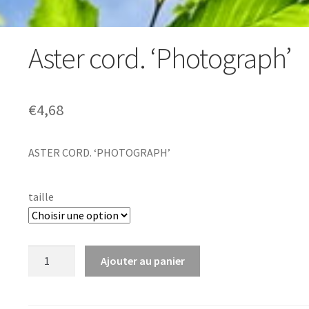
Aster cord. ‘Photograph’
€
4,68
ASTER CORD. ‘PHOTOGRAPH’
taille
quantité
Ajouter au panier
de
Aster
cord.