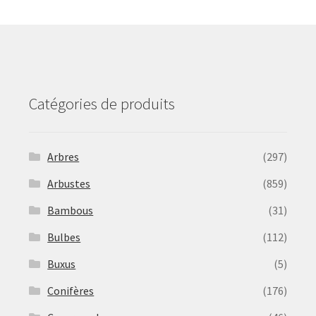
may
be
chosen
on
the
product
Catégories de produits
page
Arbres
(297)
Arbustes
(859)
Bambous
(31)
Bulbes
(112)
Buxus
(5)
Conifères
(176)