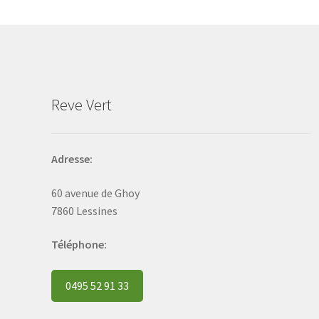
may
be
chosen
on
the
product
Reve Vert
page
Adresse:
60 avenue de Ghoy
7860 Lessines
Téléphone:
0495 52 91 33