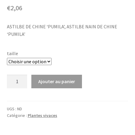
€
2,06
ASTILBE DE CHINE ‘PUMILA’, ASTILBE NAIN DE CHINE
‘PUMILA’
taille
quantité
Ajouter au panier
de
Astilbe
chin.
'Pumila'
UGS :
ND
Catégorie :
Plantes vivaces