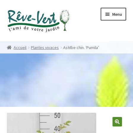
Skip
Skip
Menu
to
to
navigation
content
Accueil
Accueil
Plantes vivaces
Astilbe chin. ‘Pumila’
Pépinière
Créations
Contact
Nos créations