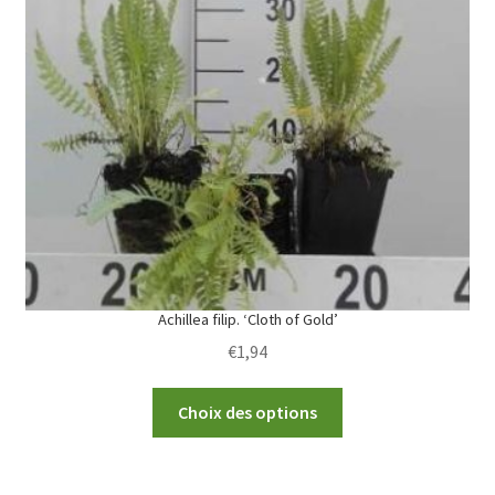
The
options
may
be
chosen
on
the
product
page
Achillea filip. ‘Cloth of Gold’
€
1,94
This
Choix des options
product
has
multiple