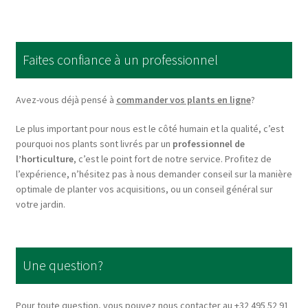
variants.
The
options
Faites confiance à un professionnel
may
be
chosen
Avez-vous déjà pensé à
commander vos plants en ligne
?
on
Le plus important pour nous est le côté humain et la qualité, c’est
the
pourquoi nos plants sont livrés par un
professionnel de
product
l’horticulture
, c’est le point fort de notre service. Profitez de
page
l’expérience, n’hésitez pas à nous demander conseil sur la manière
optimale de planter vos acquisitions, ou un conseil général sur
votre jardin.
Une question?
Pour toute question, vous pouvez nous contacter au +32 495 52 91