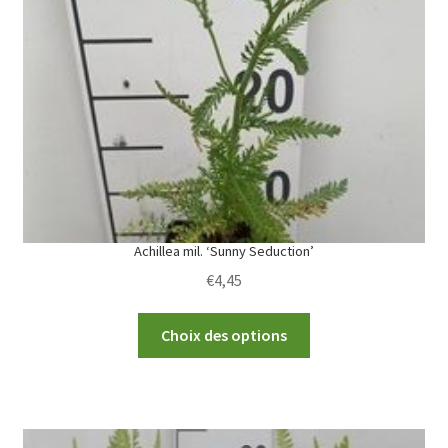
may
be
chosen
on
the
product
page
Achillea mil. ‘Sunny Seduction’
€
4,45
This
Choix des options
product
has
multiple
variants.