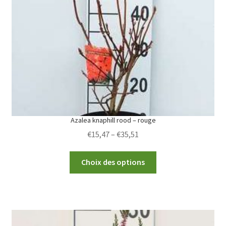
Azalea knaphill rood – rouge
Price
€
15,47
–
€
35,51
range:
This
€15,47
Choix des options
product
through
has
€35,51
multiple
variants.
The