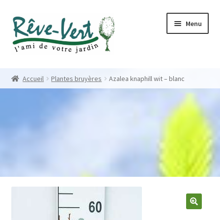
Skip
Skip
Menu
to
to
navigation
content
Accueil
Accueil
Plantes bruyères
Azalea knaphill wit – blanc
Pépinière
Créations
Contact
Nos créations