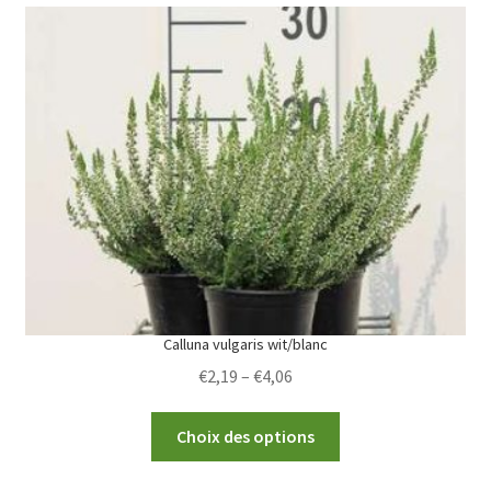
variants.
The
options
may
be
chosen
on
the
product
page
Calluna vulgaris wit/blanc
Price
€
2,19
–
€
4,06
range:
This
€2,19
Choix des options
product
through
has
€4,06