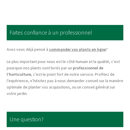
multiple
variants.
The
options
Faites confiance à un professionnel
may
be
chosen
Avez-vous déjà pensé à
commander vos plants en ligne
?
on
Le plus important pour nous est le côté humain et la qualité, c’est
the
pourquoi nos plants sont livrés par un
professionnel de
product
l’horticulture
, c’est le point fort de notre service. Profitez de
page
l’expérience, n’hésitez pas à nous demander conseil sur la manière
optimale de planter vos acquisitions, ou un conseil général sur
votre jardin.
Une question?