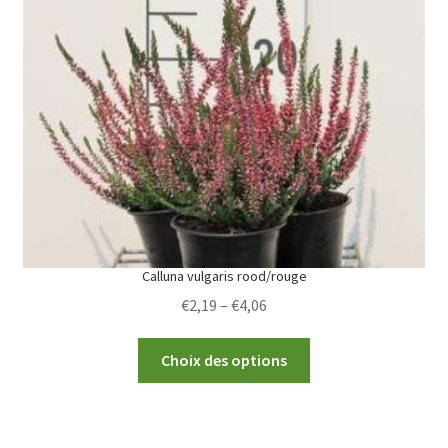
options
may
be
chosen
on
the
product
page
Calluna vulgaris rood/rouge
Price
€
2,19
–
€
4,06
range:
This
€2,19
Choix des options
product
through
has
€4,06
multiple