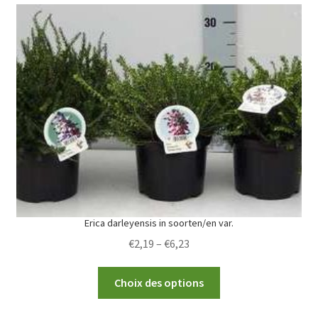
variants.
The
options
may
be
chosen
on
the
product
page
Erica darleyensis in soorten/en var.
Price
€
2,19
–
€
6,23
range:
This
€2,19
Choix des options
product
through
has
€6,23