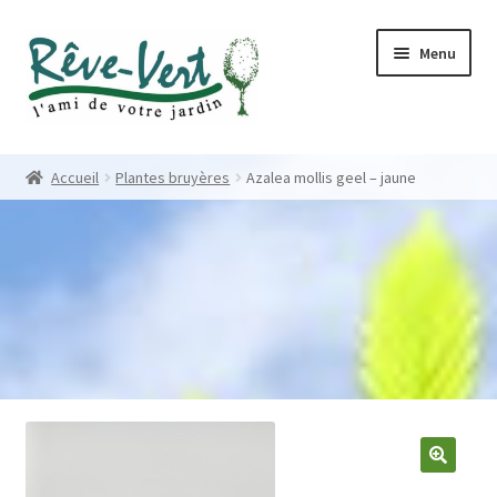
Skip
Skip
Menu
to
to
navigation
content
Accueil
Accueil
Plantes bruyères
Azalea mollis geel – jaune
Pépinière
Créations
Contact
Nos créations