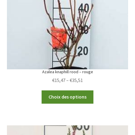
Azalea knaphill rood – rouge
Price
€
15,47
–
€
35,51
range:
This
€15,47
Choix des options
product
through
has
€35,51
multiple
variants.
The