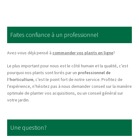
multiple
variants.
The
options
Faites confiance à un professionnel
may
be
chosen
Avez-vous déjà pensé à
commander vos plants en ligne
?
on
Le plus important pour nous est le côté humain et la qualité, c’est
the
pourquoi nos plants sont livrés par un
professionnel de
product
l’horticulture
, c’est le point fort de notre service. Profitez de
page
l’expérience, n’hésitez pas à nous demander conseil sur la manière
optimale de planter vos acquisitions, ou un conseil général sur
votre jardin.
Une question?