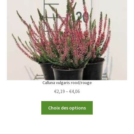
options
may
be
chosen
on
the
product
page
Calluna vulgaris rood/rouge
Price
€
2,19
–
€
4,06
range:
This
€2,19
Choix des options
product
through
has
€4,06
multiple