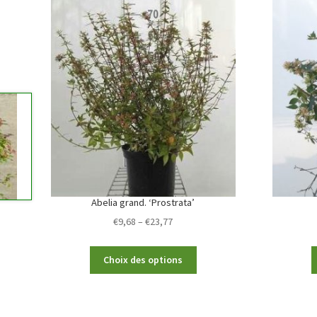
Abelia grand. ‘Prostrata’
Price
€
9,68
–
€
23,77
range:
€9,68
This
Choix des options
through
product
€23,77
has
multiple
variants.