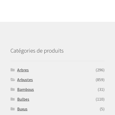
The
options
may
be
chosen
on
the
product
Catégories de produits
page
Arbres
(296)
Arbustes
(859)
Bambous
(31)
Bulbes
(110)
Buxus
(5)