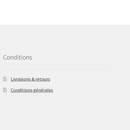
The
options
may
be
chosen
on
the
product
Conditions
page
Livraisons & retours
Conditions générales