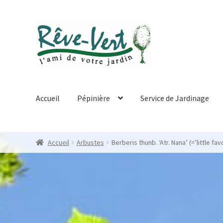
Skip
Skip
to
to
navigation
content
Accueil
Pépinière
Service de Jardinage
Accueil
Arbustes
Berberis thunb. ‘Atr. Nana’ (=’little fav