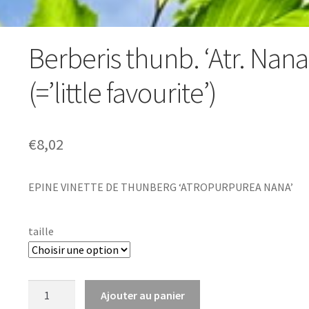
Berberis thunb. ‘Atr. Nana
(=’little favourite’)
€
8,02
EPINE VINETTE DE THUNBERG ‘ATROPURPUREA NANA’
taille
quantité
Ajouter au panier
de