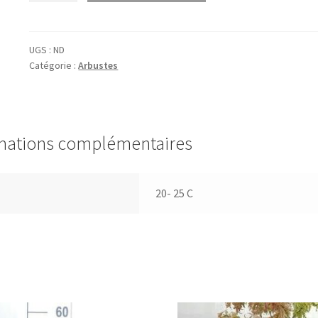
Berberis
thunb.
'Atr.
UGS :
ND
Catégorie :
Arbustes
Nana'
(='little
favourite')
mations complémentaires
20- 25 C