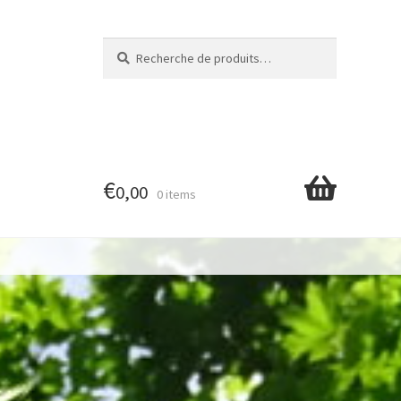
Recherche
Recherche
pour :
€
0,00
0 items