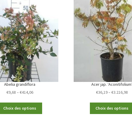
Abelia grandiflora
Acer jap. ‘Aconitifolium
Price
Pr
€
9,68
–
€
414,06
€
36,19
–
€
3.216,98
range:
ra
€9,68
€3
This
Choix des options
Choix des options
through
th
product
€414,06
€3
has
multiple
variants.