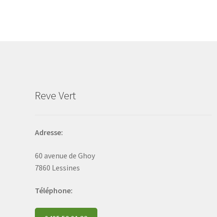
The
options
may
be
chosen
on
the
product
Reve Vert
page
Adresse:
60 avenue de Ghoy
7860 Lessines
Téléphone: