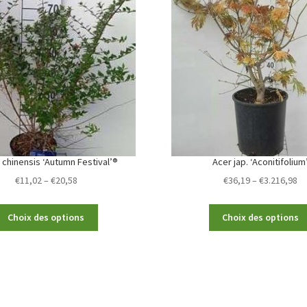
 chinensis ‘Autumn Festival’®
Acer jap. ‘Aconitifolium
Price
Pr
€
11,02
–
€
20,58
€
36,19
–
€
3.216,98
range:
ra
€11,02
€3
This
Choix des options
Choix des options
through
th
product
€20,58
€3
has
multiple
variants.
The
options