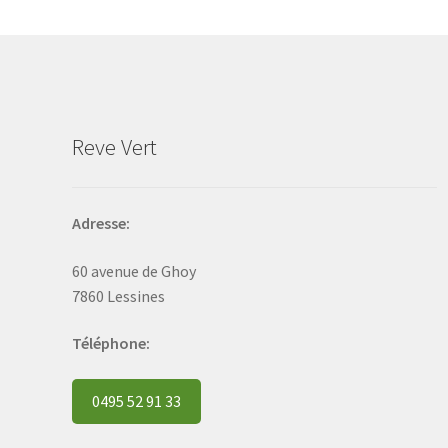
may
be
chosen
on
the
product
Reve Vert
page
Adresse:
60 avenue de Ghoy
7860 Lessines
Téléphone:
0495 52 91 33