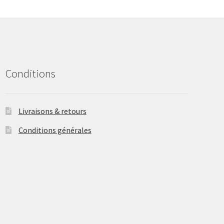
may
be
chosen
on
the
product
Conditions
page
Livraisons & retours
Conditions générales