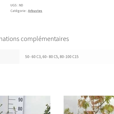
roze-
UGS :
ND
Catégorie :
Arbustes
rose
mations complémentaires
50- 60 C3, 60- 80 C5, 80-100 C15