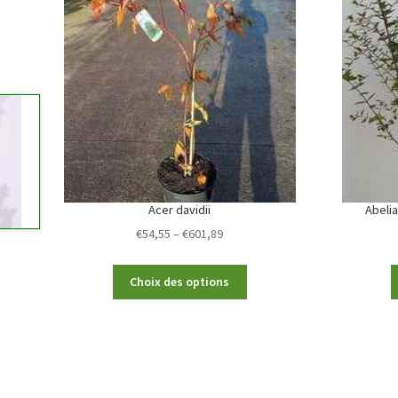
Acer davidii
Abelia
Price
€
54,55
–
€
601,89
range:
€54,55
This
Choix des options
through
product
€601,89
has
multiple
variants.
The
options