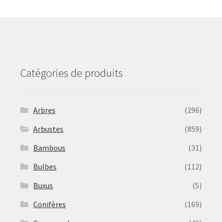
may
be
chosen
on
the
product
Catégories de produits
page
Arbres
(296)
Arbustes
(859)
Bambous
(31)
Bulbes
(112)
Buxus
(5)
Conifères
(169)