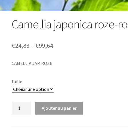
Camellia japonica roze-r
Price
€
24,83
–
€
99,64
range:
CAMELLIA JAP. ROZE
€24,83
through
taille
€99,64
quantité
Ajouter au panier
de
Camellia
japonica