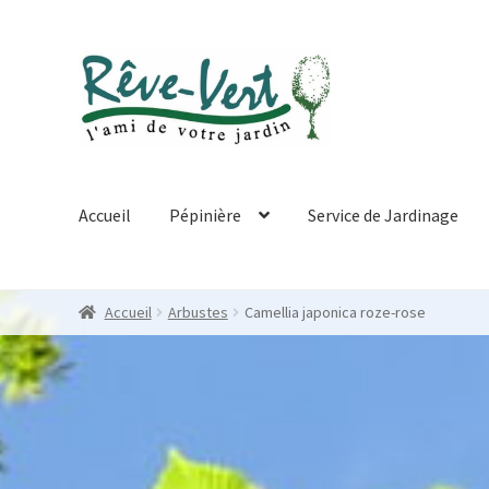
Skip
Skip
to
to
navigation
content
Accueil
Pépinière
Service de Jardinage
Accueil
Arbustes
Camellia japonica roze-rose