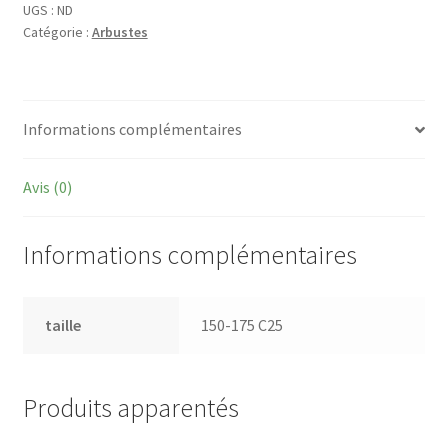
'Cappucino'
UGS :
ND
Catégorie :
Arbustes
(=
syn.
'copacabana')
Informations complémentaires
Avis (0)
Informations complémentaires
taille
150-175 C25
Produits apparentés