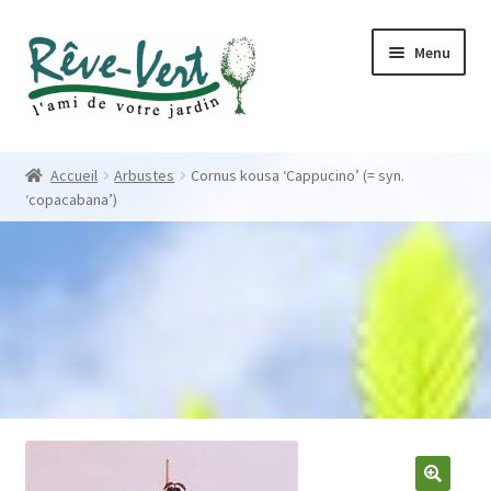
Skip
Skip
Menu
to
to
navigation
content
Accueil
Accueil
Arbustes
Cornus kousa ‘Cappucino’ (= syn.
‘copacabana’)
Pépinière
Créations
Contact
Nos créations