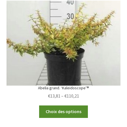
Abelia grand. ‘Kaleidoscope’®
Price
€
13,81
–
€
110,21
range:
This
€13,81
Choix des options
product
through
has
€110,21