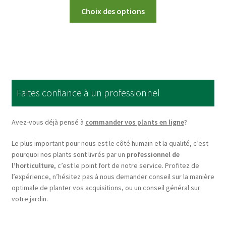
This
Choix des options
product
has
multiple
variants.
The
options
Faites confiance à un professionnel
may
be
chosen
Avez-vous déjà pensé à
commander vos plants en ligne
?
on
Le plus important pour nous est le côté humain et la qualité, c’est
the
pourquoi nos plants sont livrés par un
professionnel de
product
l’horticulture
, c’est le point fort de notre service. Profitez de
page
l’expérience, n’hésitez pas à nous demander conseil sur la manière
optimale de planter vos acquisitions, ou un conseil général sur
votre jardin.