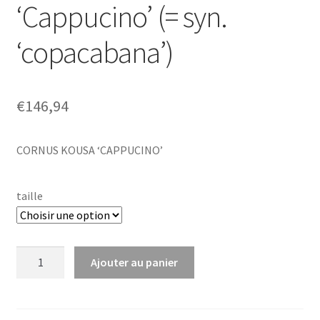
‘Cappucino’ (= syn.
‘copacabana’)
€
146,94
CORNUS KOUSA ‘CAPPUCINO’
taille
quantité
Ajouter au panier
de
Cornus
kousa