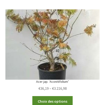
multiple
variants.
The
options
may
be
chosen
on
the
product
page
Acer jap. ‘Aconitifolium’
Price
€
36,19
–
€
3.216,98
range:
This
€36,19
Choix des options
product