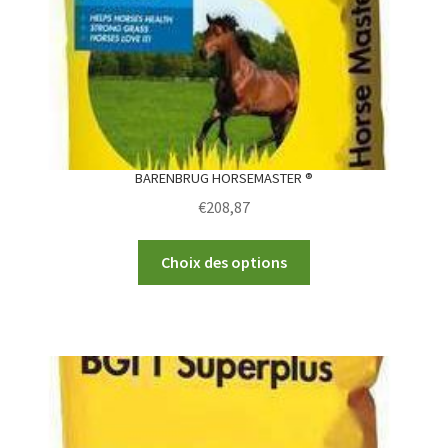
on
the
product
page
BARENBRUG HORSEMASTER ®
€
208,87
This
Choix des options
product
has
multiple
variants.
The
options
may