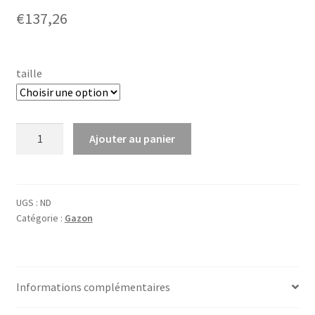
€
137,26
taille
quantité
Ajouter au panier
de
GRASZADEN
WILRESISTA
UGS :
ND
Catégorie :
Gazon
Informations complémentaires