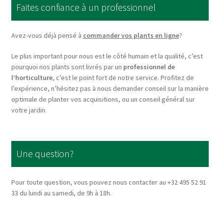
Faites confiance à un professionnel
may
be
chosen
Avez-vous déjà pensé à
commander vos plants en ligne
?
on
Le plus important pour nous est le côté humain et la qualité, c’est
the
pourquoi nos plants sont livrés par un
professionnel de
product
l’horticulture
, c’est le point fort de notre service. Profitez de
page
l’expérience, n’hésitez pas à nous demander conseil sur la manière
optimale de planter vos acquisitions, ou un conseil général sur
votre jardin.
Une question?
Pour toute question, vous pouvez nous contacter au +32 495 52 91
33 du lundi au samedi, de 9h à 18h.