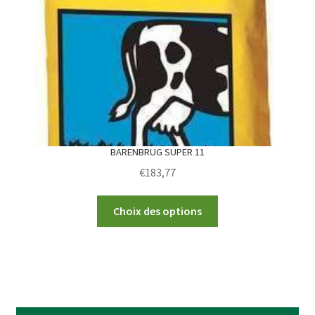
be
chosen
on
the
product
page
BARENBRUG SUPER 11
€
183,77
This
Choix des options
product
has
multiple
variants.
The
options