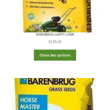
BARENBRUG HAPPY LAWN
€
129,43
This
Choix des options
product
has
multiple
variants.
The
options
may
be
chosen