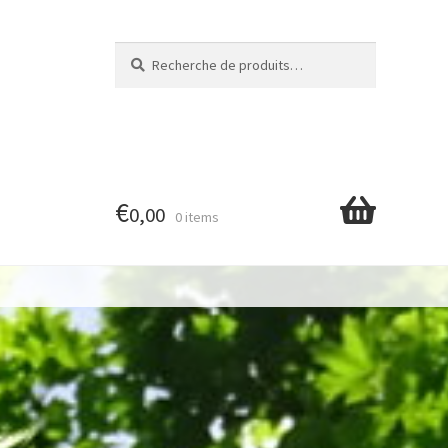
Recherche
Recherche
pour :
€
0,00
0 items