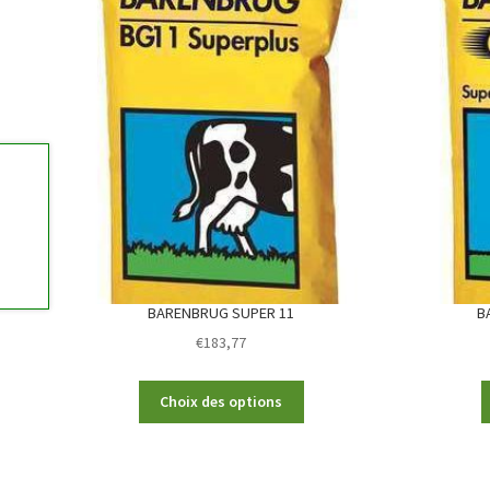
BARENBRUG SUPER 11
B
€
183,77
This
Choix des options
product
has
multiple
variants.