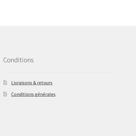
The
options
may
be
chosen
on
the
product
Conditions
page
Livraisons & retours
Conditions générales