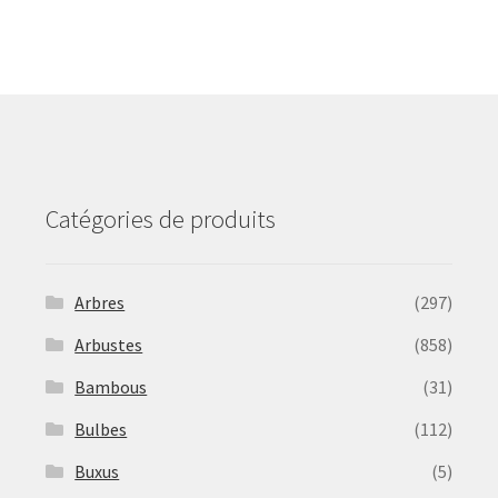
The
options
may
be
chosen
on
the
product
Catégories de produits
page
Arbres
(297)
Arbustes
(858)
Bambous
(31)
Bulbes
(112)
Buxus
(5)