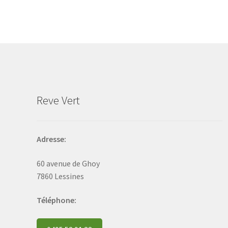
The
options
may
be
chosen
on
the
product
Reve Vert
page
Adresse:
60 avenue de Ghoy
7860 Lessines
Téléphone: