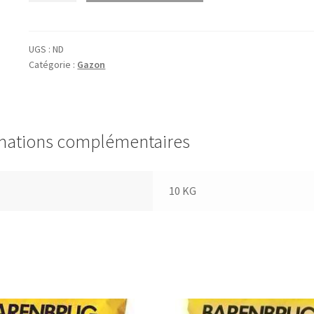
SEMENCES
DE
GAZON
UGS :
ND
Catégorie :
Gazon
WILSPARTA
mations complémentaires
10 KG