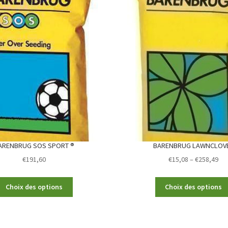
ARENBRUG SOS SPORT ®
BARENBRUG LAWNCLOV
Pri
€
191,60
€
15,08
–
€
258,49
ran
€15
This
Choix des options
Choix des options
th
product
€2
has
multiple
variants.