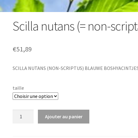
Scilla nutans (= non-script
€
51,89
SCILLA NUTANS (NON-SCRIPTUS) BLAUWE BOSHYACINTJE
taille
quantité
Ajouter au panier
de
Scilla
nutans