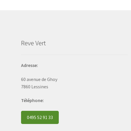
may
be
chosen
on
the
product
Reve Vert
page
Adresse:
60 avenue de Ghoy
7860 Lessines
Téléphone:
0495 52 91 33