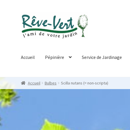
Skip
Skip
to
to
navigation
content
Accueil
Pépinière
Service de Jardinage
Accueil
Bulbes
Scilla nutans (= non-scripta)