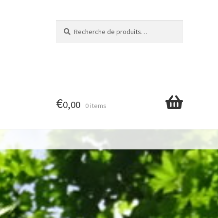
Recherche
Recherche
pour :
€
0,00
0 items