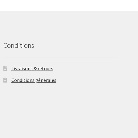
may
be
chosen
on
the
product
Conditions
page
Livraisons & retours
Conditions générales