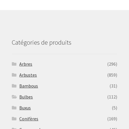
may
be
chosen
on
the
product
Catégories de produits
page
Arbres
(296)
Arbustes
(859)
Bambous
(31)
Bulbes
(112)
Buxus
(5)
Conifères
(169)