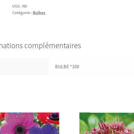
(=
UGS :
ND
Catégorie :
Bulbes
non-
scripta)
mations complémentaires
BULBE *100