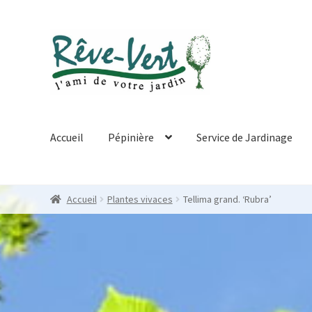
Skip
Skip
to
to
navigation
content
Accueil
Pépinière
Service de Jardinage
Accueil
Plantes vivaces
Tellima grand. ‘Rubra’