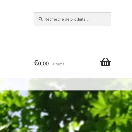
Recherche
Recherche
pour :
€
0,00
0 items