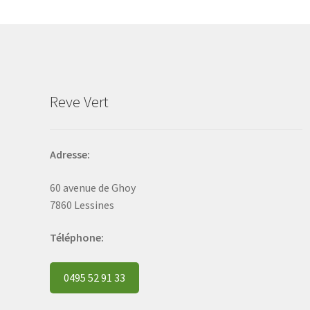
may
be
chosen
on
the
product
Reve Vert
page
Adresse:
60 avenue de Ghoy
7860 Lessines
Téléphone:
0495 52 91 33