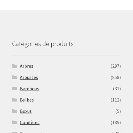
may
be
chosen
on
the
product
Catégories de produits
page
Arbres
(297)
Arbustes
(858)
Bambous
(31)
Bulbes
(112)
Buxus
(5)
Conifères
(185)