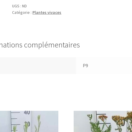
'Rubra'
UGS :
ND
Catégorie :
Plantes vivaces
mations complémentaires
P9