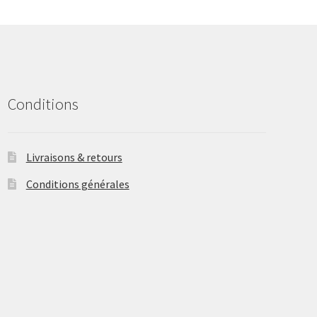
may
be
chosen
on
the
product
Conditions
page
Livraisons & retours
Conditions générales