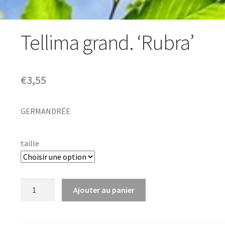
Tellima grand. ‘Rubra’
€
3,55
GERMANDRÉE
taille
quantité
Ajouter au panier
de
Tellima
grand.