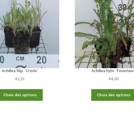
Achillea filip. ‘Credo’
Achillea hybr. ‘Feuerlan
€
2,51
€
4,00
This
Choix des options
Choix des options
product
has
multiple
variants.
The
options