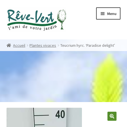
Skip
Skip
Menu
to
to
navigation
content
Accueil
Accueil
Plantes vivaces
Teucrium hyrc. ‘Paradise delight’
Pépinière
Créations
Contact
Nos créations