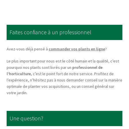
multiple
variants.
The
options
Faites confiance à un professionnel
may
be
chosen
Avez-vous déjà pensé à
commander vos plants en ligne
?
on
Le plus important pour nous est le côté humain et la qualité, c’est
the
pourquoi nos plants sont livrés par un
professionnel de
product
l’horticulture
, c’est le point fort de notre service. Profitez de
page
l’expérience, n’hésitez pas à nous demander conseil sur la manière
optimale de planter vos acquisitions, ou un conseil général sur
votre jardin.
Une question?