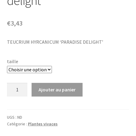
delight’
€
3,43
TEUCRIUM HYRCANICUM ‘PARADISE DELIGHT’
taille
quantité
Ajouter au panier
de
Teucrium
hyrc.
'Paradise
UGS :
ND
Catégorie :
Plantes vivaces
delight'