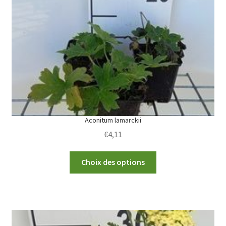
Aconitum lamarckii
€
4,11
This
Choix des options
product
has
multiple
variants.
The