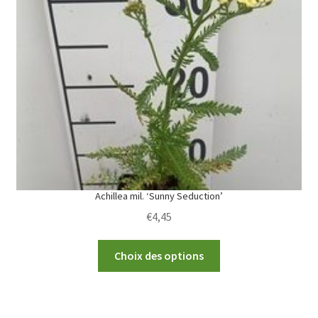
options
may
be
chosen
on
the
product
page
Achillea mil. ‘Sunny Seduction’
€
4,45
This
Choix des options
product
has
multiple