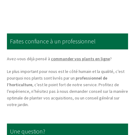
has
€570,75
multiple
variants.
The
options
Faites confiance à un professionnel
may
be
chosen
Avez-vous déjà pensé à
commander vos plants en ligne
?
on
Le plus important pour nous est le côté humain et la qualité, c’est
the
pourquoi nos plants sont livrés par un
professionnel de
product
l’horticulture
, c’est le point fort de notre service. Profitez de
page
l’expérience, n’hésitez pas à nous demander conseil sur la manière
optimale de planter vos acquisitions, ou un conseil général sur
votre jardin.
Une question?