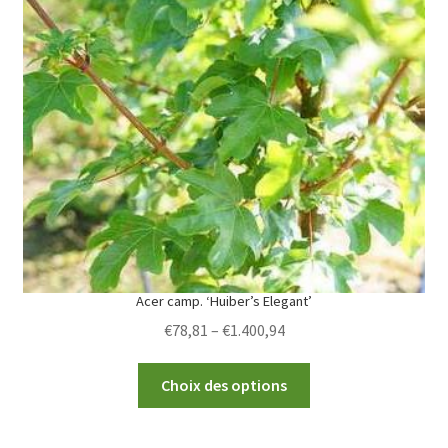
The
options
may
be
chosen
on
the
product
page
Acer camp. ‘Huiber’s Elegant’
Price
€
78,81
–
€
1.400,94
range:
This
€78,81
Choix des options
product
through
has
€1.400,94