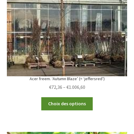
Acer freem. ‘Autumn Blaze’ (= ‘jeffersred’)
Price
€
72,36
–
€
1.006,60
range:
This
€72,36
Choix des options
product
through
has
€1.006,60
multiple
variants.