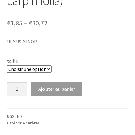
carpinifolia)
Price
€
1,85
–
€
30,72
range:
ULMUS MINOR
€1,85
through
taille
€30,72
quantité
Ajouter au panier
de
Ulmus
minor
(=
UGS :
ND
Catégorie :
Arbres
carpinifolia)