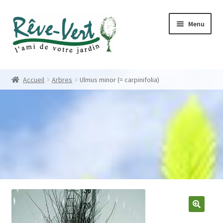
Skip
Skip
Menu
to
to
navigation
content
Accueil
Accueil
Arbres
Ulmus minor (= carpinifolia)
Pépinière
Créations
Contact
Nos créations